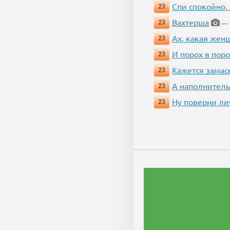
Спи спокойно, 
23
Вахтерша
23
— 1
Ах, какая жен
23
И порох в поро
23
Кажется замас
23
А наполнитель
23
Ну поверни ли
23