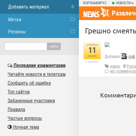
КОРОНАВИРУС
НОВОСТИ
Добавить материал
Развлеч
Метки
Грешно смеят
Регионы
отметили
11
Добавил
срф
человек
в архиве
Последние комментарии
юмор
Росс
нет коммента
Читайте новости в телеграм
Сообщить об ошибке
Топ сайтов
Комментари
Забаненные участники
Правила
Частые вопросы
Ночная тема