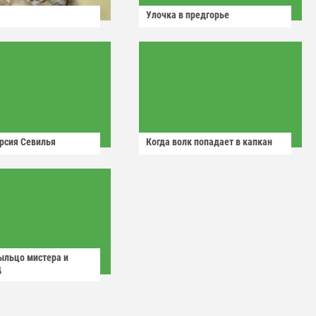
Улочка в предгорье
рсия Севилья
Когда волк попадает в капкан
ыльцо мистера и
д