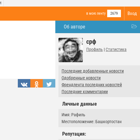
И
Вход
в мою ленту
2679
Об авторе
срф
Профиль
|
Статистика
Последние добавленные новости
Одобренные новости
Френдлента последних новостей
Последние комментарии
Личные данные
Имя: Рафиль
Местоположение: Башкортостан
Репутация: