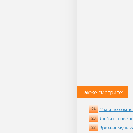
Также смотрите:
Мы и не сомне
24
Любят...навер
23
Зримая музык
23