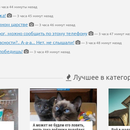
 часа 44 минуты назад
ка!
— 3 часа 45 минут назад
мном царстве
— 3 часа 46 минут назад
рог, можно сообщить по этому телефону
— 3 часа 47 минут на
ности?.. А-а-а... Нет, не слышали!
— 3 часа 48 минут назад
победишь!
— 3 часа 49 минут назад
Лучшее в катего
А может не будем его ловить,
пусть тока поближе подойдет
Рай в шал