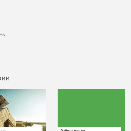
зад
рии
аше
Работа мечты