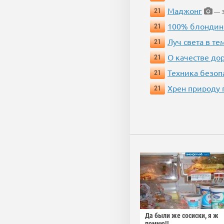
Маджонг
21
— 3
100% блондин
21
Луч света в те
21
О качестве до
21
Техника безопас
21
Хрен природу 
21
Да были же сосиски, я ж
помню!!