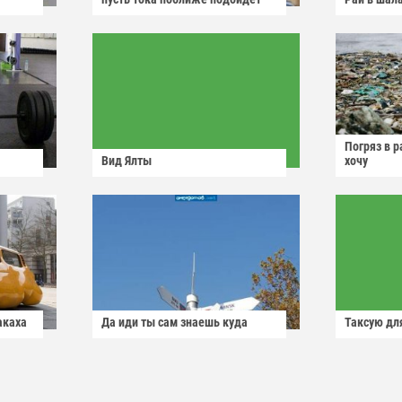
Погряз в р
Вид Ялты
хочу
акаха
Да иди ты сам знаешь куда
Таксую для