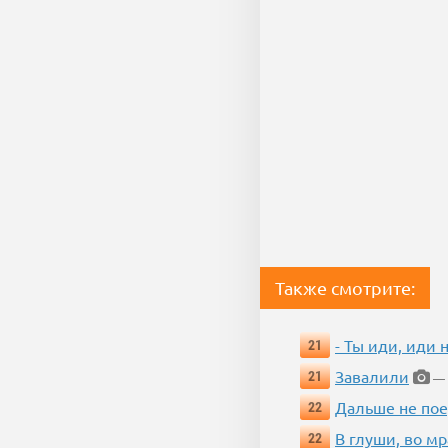
Также смотрите:
- Ты иди, иди 
21
Завалили
21
— 
Дальше не пое
22
В глуши, во мр
22