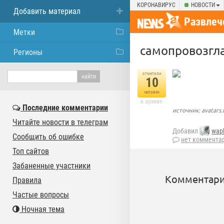
КОРОНАВИРУС
НОВОСТИ
Добавить материал
Развлеч
Метки
самопровозгл
Регионы
отметили
10
человек
в архиве
Последние комментарии
источник: avatars
Читайте новости в телеграм
Добавил
wap
Сообщить об ошибке
нет коммента
Топ сайтов
Забаненные участники
Комментари
Правила
Частые вопросы
Ночная тема