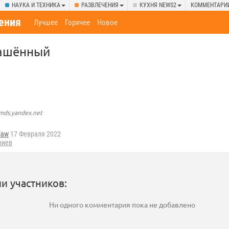
НАУКА И ТЕХНИКА
РАЗВЛЕЧЕНИЯ
КУХНЯ NEWS2
КОММЕНТАРИ
ения
Лучшее
Горячее
Новое
ашённый
.mds.yandex.net
law
17 Февраля 2022
риев
и участников:
Ни одного комментария пока не добавлено