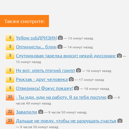
Также смотрите:
Yellow subДРИЗИН
5
— 13 минут назад
Оптимисты... блин
5
— 14 минут назад
Спутниковая тарелка вносит некий диссонанс
5
—
15 минут назад
Ну вот, опять птичий грипп
5
— 16 минут назад
Рюкзак - друг человека
5
— 17 минут назад
Отвернись! Фокус покажу!
5
— 18 минут назад
- Ты иди, иди на работу. Я за тебя посплю
22
— 9
часов 49 минут назад
Завалили
22
— 9 часов 50 минут назад
Дальше не поеду, чтобы не разрушать счастья
23
— 9 часов 50 минут назад