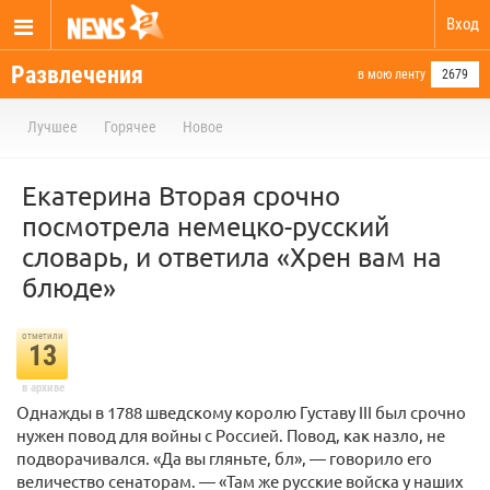
Вход
Развлечения
в мою ленту
2679
Лучшее
Горячее
Новое
Екатерина Вторая срочно
посмотрела немецко-русский
словарь, и ответила «Хрен вам на
блюде»
отметили
13
в архиве
Однажды в 1788 шведскому королю Густаву III был срочно
нужен повод для войны с Россией. Повод, как назло, не
подворачивался. «Да вы гляньте, бл», — говорило его
величество сенаторам. — «Там же русские войска у наших