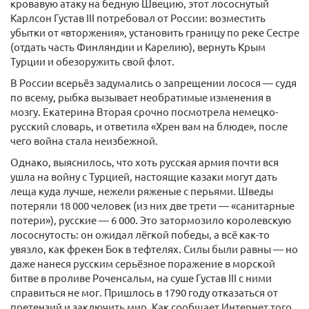
кровавую атаку на бедную Швецию, этот лососнутый
Карлсон Густав III потребовал от России: возместить
убытки от «вторжения», установить границу по реке Сестре
(отдать часть Финляндии и Карелию), вернуть Крым
Турции и обезоружить свой флот.
В России всерьёз задумались о запрещении лосося — судя
по всему, рыбка вызывает необратимые изменения в
мозгу. Екатерина Вторая срочно посмотрела немецко-
русский словарь, и ответила «Хрен вам на блюде», после
чего война стала неизбежной.
Однако, выяснилось, что хоть русская армия почти вся
ушла на войну с Турцией, настоящие казаки могут дать
леща куда лучше, нежели ряженые с перьями. Шведы
потеряли 18 000 человек (из них две трети — «санитарные
потери»), русские — 6 000. Это затормозило королевскую
лососнутость: он ожидал лёгкой победы, а всё как-то
увязло, как фрекен Бок в тефтелях. Силы были равны — но
даже нанеся русским серьёзное поражение в морской
битве в проливе Роченсальм, на суше Густав III с ними
справиться не мог. Пришлось в 1790 году отказаться от
претензий и заключить мир. Как сообщает Интернет того