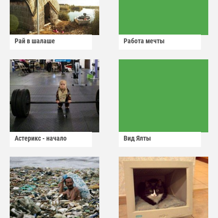
Рай в шалаше
Работа мечты
Астерикс - начало
Вид Ялты