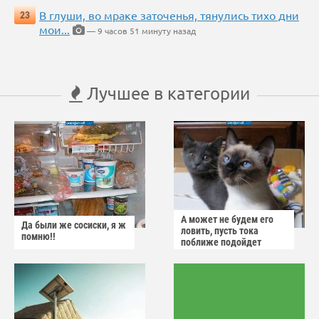
В глуши, во мраке заточенья, тянулись тихо дни
23
мои...
— 9 часов 51 минуту назад
Лучшее в категории
А может не будем его
Да были же сосиски, я ж
ловить, пусть тока
помню!!
поближе подойдет