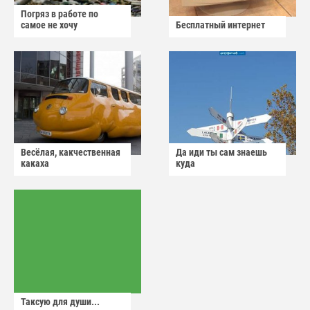
Погряз в работе по
самое не хочу
Бесплатный интернет
Весёлая, какчественная
Да иди ты сам знаешь
какаха
куда
Таксую для души...