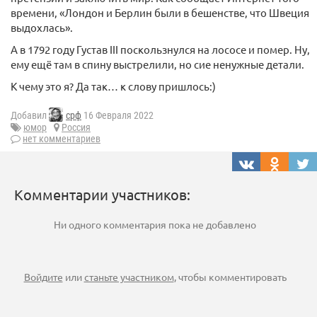
времени, «Лондон и Берлин были в бешенстве, что Швеция
выдохлась».
А в 1792 году Густав III поскользнулся на лососе и помер. Ну,
ему ещё там в спину выстрелили, но сие ненужные детали.
К чему это я? Да так… к слову пришлось:)
Добавил
срф
16 Февраля 2022
юмор
Россия
нет комментариев
Комментарии участников:
Ни одного комментария пока не добавлено
Войдите
или
станьте участником
, чтобы комментировать