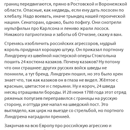
границ передвигаются, прямо в Ростовской и Воронежской
области. Опасные, как медведь, если ему дать лососем по
хлебалу. Надо воевать, иначе трындец нашей героической
нации». Сенаторам, однако, было пофигу. Они смотрели
мультфильм про Карлсона и лениво жрали лосося.
Никакого патриотизма и заботы об Отчизне, скажу я вам.
Стремясь изобличить российских агрессоров, мудрый
король придумал хорошую штуку. Он приказал портному
Линдгрену из швейной мастерской оперы Стокгольма
пошить 24 костюма казаков. Почему казаков? Ну потому
что они страшнее: других русских войск шведы не
помнили, а тут бренд. Линдгрен пошил, но это было хрен
знает что, так как казаков он в глаза не видел. Жёлтое с
красным, цветастое и с перьями. Ну и короч, 24 шведа
месяц отращивали бороды. И 28 июня 1788 года этот отряд
ряженых попугаев переправился с границы на русскую
сторону, и оттуда уже напал на шведский пост. Это
выглядело, как цирк на выезде со стрельбой, но портного
Линдгрена наградили премией.
Закричав на всю Европу про российскую агрессию и