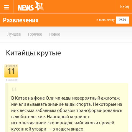
Вход
Развлечения
в мою ленту
2679
Лучшее
Горячее
Новое
Китайцы крутые
отметили
11
в архиве
В Китае на фоне Олимпиады невероятный ажиотаж
начали вызывать зимние виды спорта. Некоторые из
них весьма забавным образом трансформировались
в любительские. Народный керлинг с
использованием сковородок, чайников и прочей
кухонной утвари — в нашем видео.