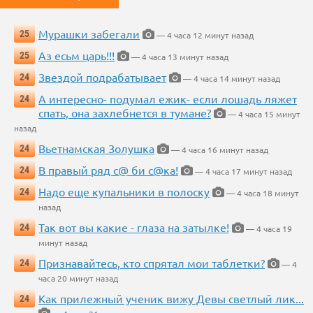
Мурашки забегали
25
— 4 часа 12 минут назад
Аз есьм царь!!!
25
— 4 часа 13 минут назад
Звездой подрабатывает
24
— 4 часа 14 минут назад
А интересно- подумал ежик- если лошадь ляжет
24
спать, она захлебнется в тумане?
— 4 часа 15 минут
назад
Вьетнамская Золушка
24
— 4 часа 16 минут назад
В правый ряд с@ би с@ка!
24
— 4 часа 17 минут назад
Надо еще купальники в полоску
24
— 4 часа 18 минут
назад
Так вот вы какие - глаза на затылке!
24
— 4 часа 19
минут назад
Признавайтесь, кто спрятал мои таблетки?
24
— 4
часа 20 минут назад
Как прилежный ученик вижу Девы светлый лик...
24