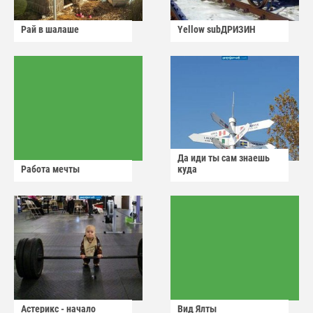
Рай в шалаше
Yellow subДРИЗИН
Да иди ты сам знаешь
Работа мечты
куда
Астерикс - начало
Вид Ялты