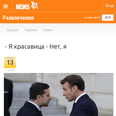
Вход
Развлечения
в мою ленту
2679
Лучшее
Горячее
Новое
- Я красавица - Нет, я
отметили
13
в архиве