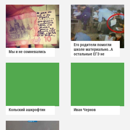
Его родители помогли
школе материально..А
Мы и не сомневались
остальные ЕГЭ не
сдадут
Кольский ашкрофтин
Иван Чернов