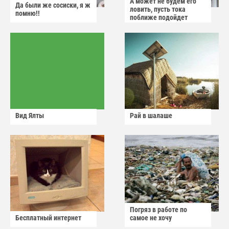
А может не будем его
Да были же сосиски, я ж
ловить, пусть тока
помню!!
поближе подойдет
Вид Ялты
Рай в шалаше
Погряз в работе по
Бесплатный интернет
самое не хочу