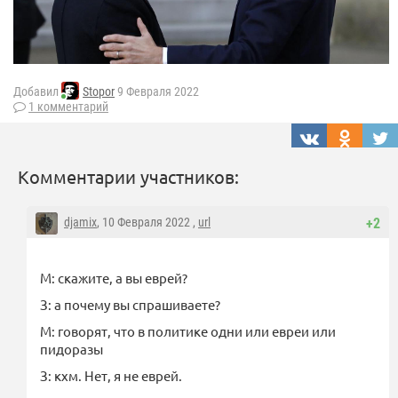
Добавил
Stopor
9 Февраля 2022
1 комментарий
Комментарии участников:
djamix
, 10 Февраля 2022 ,
url
+2
М: скажите, а вы еврей?
З: а почему вы спрашиваете?
М: говорят, что в политике одни или евреи или
пидоразы
З: кхм. Нет, я не еврей.