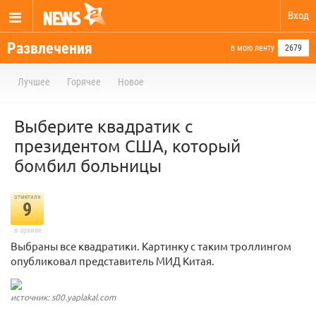
Вход
Развлечения
в мою ленту
2679
Лучшее
Горячее
Новое
Выберите квадратик с
президентом США, который
бомбил больницы
отметили
9
в архиве
Выбраны все квадратики. Картинку с таким троллингом
опубликовал представитель МИД Китая.
источник: s00.yaplakal.com