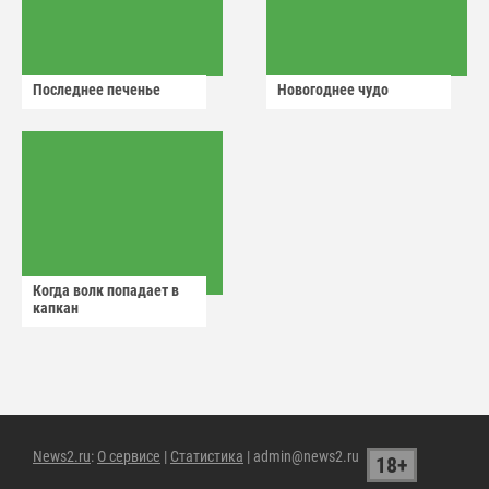
Последнее печенье
Новогоднее чудо
Когда волк попадает в
капкан
News2.ru
:
О сервисе
|
Статистика
| admin@news2.ru
18+