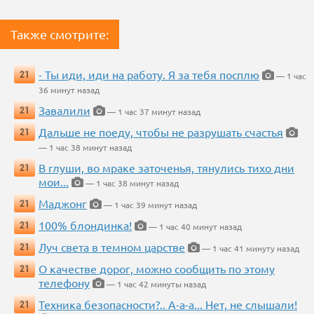
Также смотрите:
- Ты иди, иди на работу. Я за тебя посплю
21
— 1 час
36 минут назад
Завалили
21
— 1 час 37 минут назад
Дальше не поеду, чтобы не разрушать счастья
21
— 1 час 38 минут назад
В глуши, во мраке заточенья, тянулись тихо дни
21
мои...
— 1 час 38 минут назад
Маджонг
21
— 1 час 39 минут назад
100% блондинка!
21
— 1 час 40 минут назад
Луч света в темном царстве
21
— 1 час 41 минуту назад
О качестве дорог, можно сообщить по этому
21
телефону
— 1 час 42 минуты назад
Техника безопасности?.. А-а-а... Нет, не слышали!
21