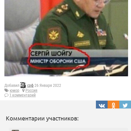
Добавил
срф
26 Января 2022
юмор
Россия
1 комментарий
Комментарии участников: