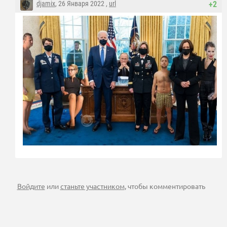
djamix
, 26 Января 2022 ,
url
+2
Войдите
или
станьте участником
, чтобы комментировать