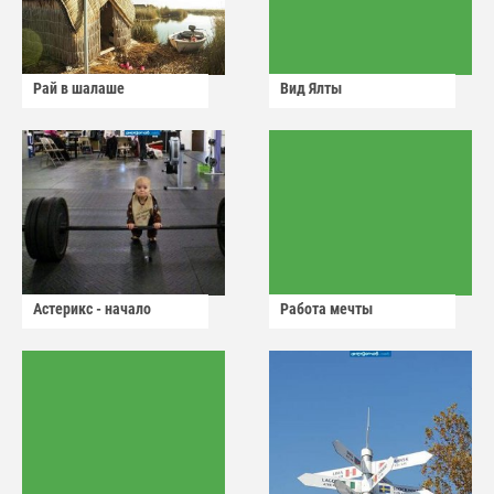
Рай в шалаше
Вид Ялты
Астерикс - начало
Работа мечты