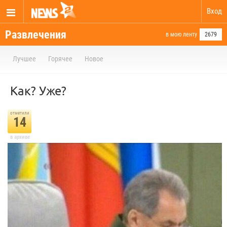
Вход
Развлечения
в мою ленту
2679
Лучшее
Горячее
Новое
Как? Уже?
отметили
14
в архиве