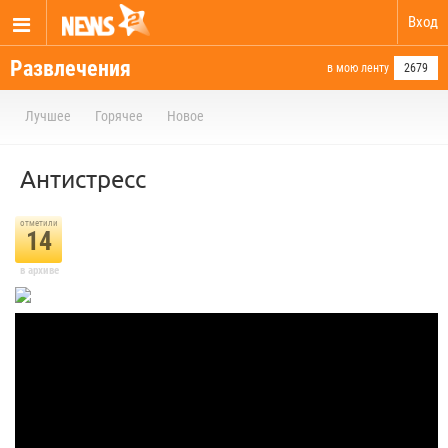
Вход
Развлечения
в мою ленту
2679
Лучшее
Горячее
Новое
Антистресс
отметили
14
в архиве