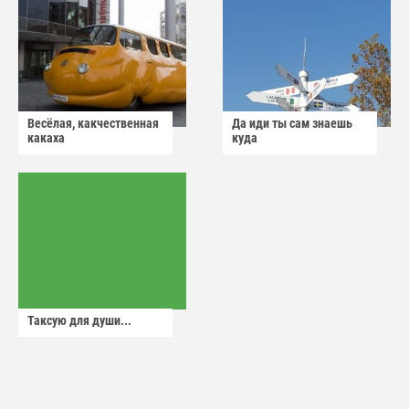
Весёлая, какчественная
Да иди ты сам знаешь
какаха
куда
Таксую для души...