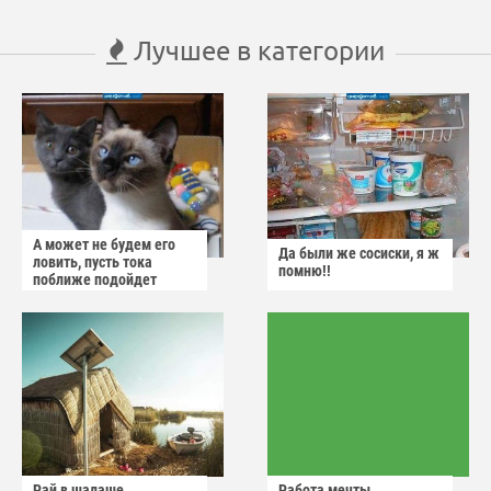
Лучшее в категории
А может не будем его
Да были же сосиски, я ж
ловить, пусть тока
помню!!
поближе подойдет
Рай в шалаше
Работа мечты