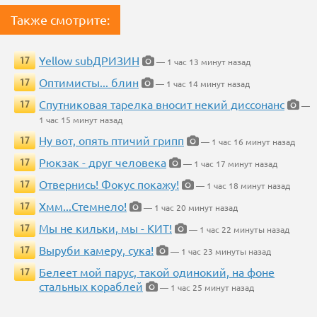
Также смотрите:
Yellow subДРИЗИН
17
— 1 час 13 минут назад
Оптимисты... блин
17
— 1 час 14 минут назад
Спутниковая тарелка вносит некий диссонанс
17
—
1 час 15 минут назад
Ну вот, опять птичий грипп
17
— 1 час 16 минут назад
Рюкзак - друг человека
17
— 1 час 17 минут назад
Отвернись! Фокус покажу!
17
— 1 час 18 минут назад
Хмм...Стемнело!
17
— 1 час 20 минут назад
Мы не кильки, мы - КИТ!
17
— 1 час 22 минуты назад
Выруби камеру, сука!
17
— 1 час 23 минуты назад
Белеет мой парус, такой одинокий, на фоне
17
стальных кораблей
— 1 час 25 минут назад