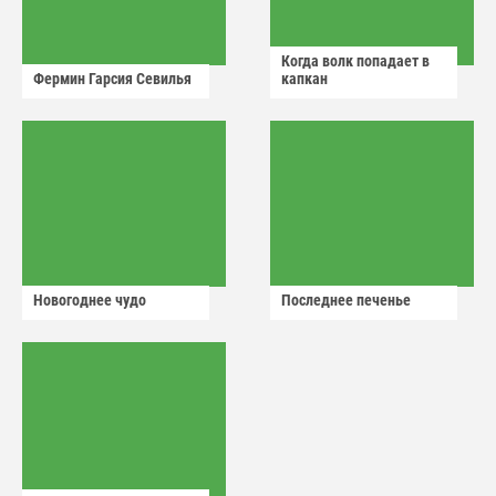
Когда волк попадает в
Фермин Гарсия Севилья
капкан
Новогоднее чудо
Последнее печенье