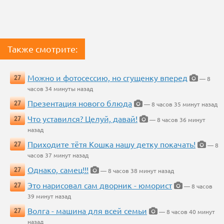
Также смотрите:
Можно и фотосессию, но сгущенку вперед
27
— 8
часов 34 минуты назад
Презентация нового блюда
27
— 8 часов 35 минут назад
Что уставился? Целуй, давай!
27
— 8 часов 36 минут
назад
Приходите тётя Кошка нашу детку покачать!
27
— 8
часов 37 минут назад
Однако, самец!!!
27
— 8 часов 38 минут назад
Это нарисовал сам дворник - юморист
27
— 8 часов
39 минут назад
Волга - машина для всей семьи
27
— 8 часов 40 минут
назад