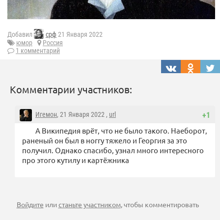
Добавил
срф
21 Января 2022
юмор
Россия
1 комментарий
Комментарии участников:
Игемон
, 21 Января 2022 ,
url
+1
А Википедия врёт, что не было такого. Наеборот,
раненый он был в ноггу тяжело и Георгия за это
получил. Однако спасибо, узнал много интересного
про этого кутилу и картёжника
Войдите
или
станьте участником
, чтобы комментировать