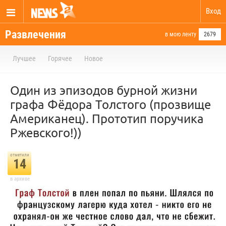
Вход
Развлечения
в мою ленту
2679
Лучшее
Горячее
Новое
Один из эпизодов бурной жизни
графа Фёдора Толстого (прозвище
Американец). Прототип поручика
Ржевского!))
отметили
14
в архиве