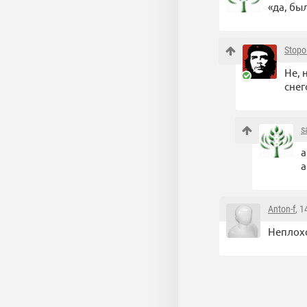
«да, бы
Stopo
Не, 
снег
s
а
а
Anton-f
, 
Неплох