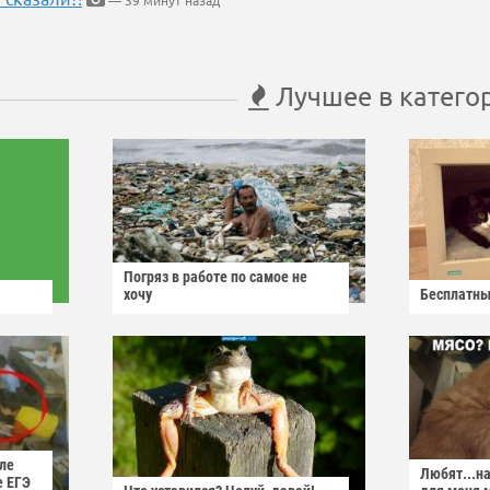
— 39 минут назад
Лучшее в катего
Погряз в работе по самое не
хочу
Бесплатны
ле
Любят...н
е ЕГЭ