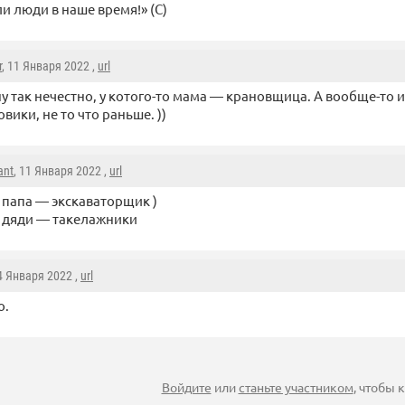
ли люди в наше время!» (С)
r
, 11 Января 2022 ,
url
ну так нечестно, у котого-то мама — крановщица. А вообще-то
овики, не то что раньше. ))
ant
, 11 Января 2022 ,
url
 папа — экскаваторщик )
 дяди — такелажники
14 Января 2022 ,
url
о.
Войдите
или
станьте участником
, чтобы