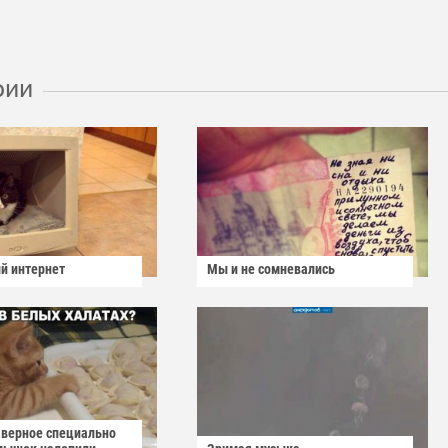
рии
й интернет
Мы и не сомневались
аверное специально