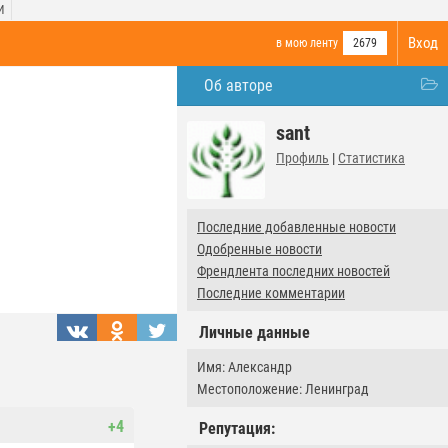
И
Вход
в мою ленту
2679
Об авторе
sant
Профиль
|
Статистика
Последние добавленные новости
Одобренные новости
Френдлента последних новостей
Последние комментарии
Личные данные
Имя: Александр
Местоположение: Ленинград
+4
Репутация: