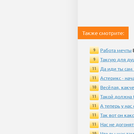
Также смотрите:
Работа мечты
9
Таксую для душ
9
Да иди ты сам
11
Астерикс - нач
11
Весёлая, какч
10
Такой должна 
11
А теперь у нас
11
Так вот он ка
11
Нас не догонят
11
Что вы щас там
10