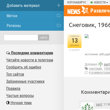
КОРОНАВИРУС
НОВОСТИ
Добавить материал
Развлеч
Метки
Снегoвик, 196
Регионы
отметили
13
человека
в архиве
Последние комментарии
источник: s00.yap
Читайте новости в телеграм
Добавил
sant
Сообщить об ошибке
снегoвик
,
1966
4 комментари
Топ сайтов
Забаненные участники
Правила
Комментари
Частые вопросы
Ночная тема
sant
, 11 