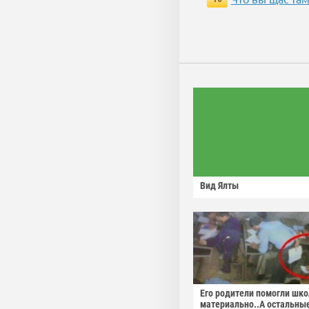
Вид Ялты
Его родители помогли шко
материально..А остальны