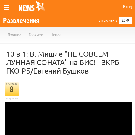
Вход
Развлечения
в мою ленту
2679
Лучшее
Горячее
Новое
10 в 1: В. Мишле "НЕ СОВСЕМ
ЛУННАЯ СОНАТА" на БИС! - ЗКРБ
ГКО РБ/Евгений Бушков
отметили
8
в архиве