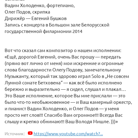
Вадим Холоденко, фортепиано,
Олег Подов, скрипка
Дирижёр — Евгений Бушков
Запись с концерта в Большом зале Белорусской
государственной филармонии 2014
Вот что сказал сам композитор о нашем исполнении:
«Ещё, дорогой Евгений, очень Вас прошу — передать
(прямо вот лично от меня) мои искренние и огромные
слова благодарности Олегу Подову, замечательному
Музыканту, который так здорово играл Solo в „Не совсем
Лунной сонате Бетховена“ — как всё было исполнено
бережно и выразительно — я сидел, слушал и плакал…
Это Ваше исполнение, которое Вы мне прислали — это
было что-то необыкновенное — и Ваш камерный оркестр,
и пианист Вадим Холоденко, и Олег Подов — у меня
просто нет слов!!! Спасибо Вам огромное!!! Всегда Вас
слышу и крепко обнимаю!!! Ваш Володя Мишле. )))»
Источник:
https://www.youtube.com/watch?...