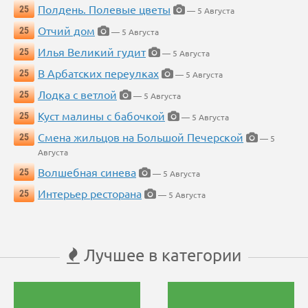
Полдень. Полевые цветы
25
— 5 Августа
Отчий дом
25
— 5 Августа
Илья Великий гудит
25
— 5 Августа
В Арбатских переулках
25
— 5 Августа
Лодка с ветлой
25
— 5 Августа
Куст малины с бабочкой
25
— 5 Августа
Смена жильцов на Большой Печерской
25
— 5
Августа
Волшебная синева
25
— 5 Августа
Интерьер ресторана
25
— 5 Августа
Лучшее в категории