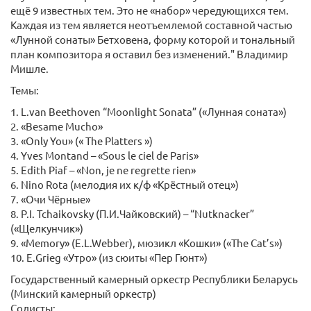
ещё 9 известных тем. Это не «набор» чередующихся тем.
Каждая из тем является неотъемлемой составной частью
«Лунной сонаты» Бетховена, форму которой и тональный
план композитора я оставил без изменений." Владимир
Мишле.
Темы:
1. L.van Beethoven “Moonlight Sonata” («Лунная соната»)
2. «Besame Mucho»
3. «Only You» (« The Platters »)
4. Yves Montand – «Sous le ciel de Paris»
5. Edith Piaf – «Non, je ne regrette rien»
6. Nino Rota (мелодия их к/ф «Крёстный отец»)
7. «Очи Чёрные»
8. P.I. Tchaikovsky (П.И.Чайковский) – “Nutknacker”
(«Щелкунчик»)
9. «Memory» (E.L.Webber), мюзикл «Кошки» («The Cat’s»)
10. E.Grieg «Утро» (из сюиты «Пер Гюнт»)
Государственный камерный оркестр Республики Беларусь
(Минский камерный оркестр)
Солисты: