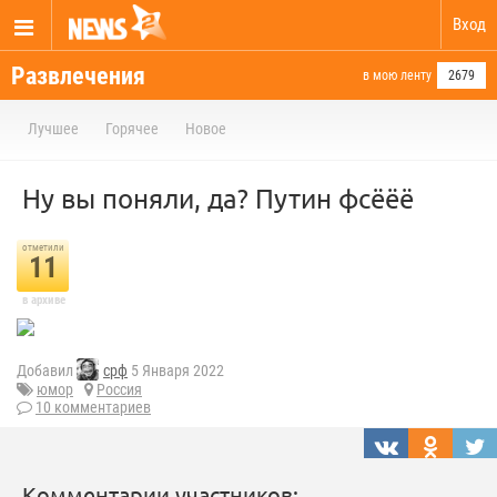
Вход
Развлечения
в мою ленту
2679
Лучшее
Горячее
Новое
Ну вы поняли, да? Путин фсёёё
отметили
11
в архиве
Добавил
срф
5 Января 2022
юмор
Россия
10 комментариев
Комментарии участников: