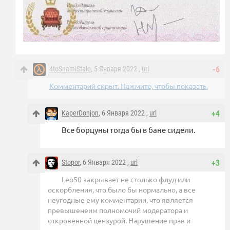
4toSnamiStalo
, 5 Января 2022 ,
url
-6
Комментарий скрыт. Нажмите, чтобы показать.
KaperDonjon
, 6 Января 2022 ,
url
+4
Все борцуны тогда бы в бане сидели.
Stopor
, 6 Января 2022 ,
url
+3
Leo50 закрывает не столько флуд или
оскорбления, что было бы нормально, а все
неугодные ему комментарии, что является
превышенеим полномочий модератора и
откровенной цензурой. Нарушение прав и