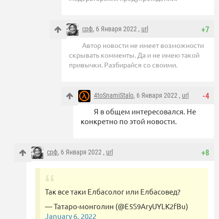
срф
, 6 Января 2022 ,
url
+7
Автор новости не имеет возможности
скрывать комменты. Да и не имею такой
привычки. Разбирайся со своими.
4toSnamiStalo
, 6 Января 2022 ,
url
-4
Я в общем интересовался. Не
конкретно по этой новости.
срф
, 6 Января 2022 ,
url
+8
Так все таки Елбасолог или Елбасовед?
— Татаро-монголин (@E5S9AryUYLK2fBu)
January 6, 2022