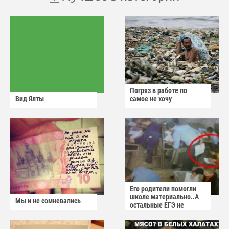
Погряз в работе по
Вид Ялты
самое не хочу
Его родители помогли
школе материально..А
Мы и не сомневались
остальные ЕГЭ не
сдадут