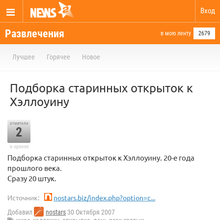
Вход
Развлечения
в мою ленту
2679
Лучшее
Горячее
Новое
Подборка старинных открыток к
Хэллоуину
отметили
2
в архиве
Подборка старинных открыток к Хэллоуину. 20-е года
прошлого века.
Сразу 20 штук.
Источник:
nostars.biz/index.php?option=c...
Добавил
nostars
30 Октября 2007