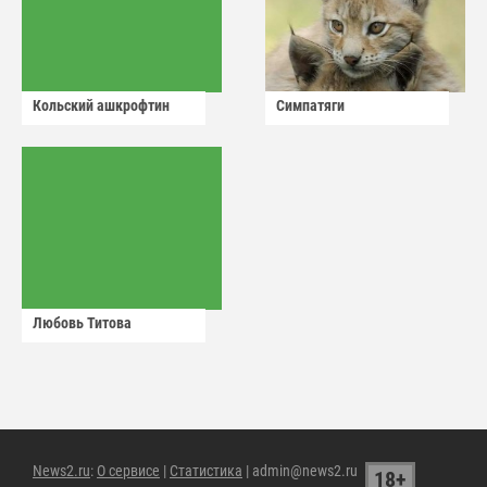
Кольский ашкрофтин
Симпатяги
Любовь Титова
News2.ru
:
О сервисе
|
Статистика
| admin@news2.ru
18+