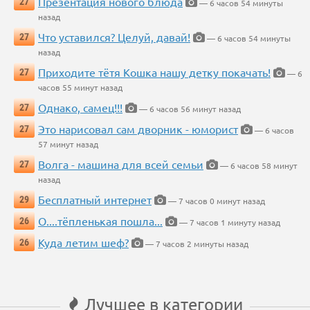
Презентация нового блюда
27
— 6 часов 54 минуты
назад
Что уставился? Целуй, давай!
27
— 6 часов 54 минуты
назад
Приходите тётя Кошка нашу детку покачать!
27
— 6
часов 55 минут назад
Однако, самец!!!
27
— 6 часов 56 минут назад
Это нарисовал сам дворник - юморист
27
— 6 часов
57 минут назад
Волга - машина для всей семьи
27
— 6 часов 58 минут
назад
Бесплатный интернет
29
— 7 часов 0 минут назад
О....тёпленькая пошла...
26
— 7 часов 1 минуту назад
Куда летим шеф?
26
— 7 часов 2 минуты назад
Лучшее в категории