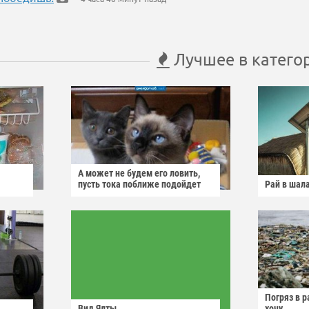
Лучшее в катего
А может не будем его ловить,
пусть тока поближе подойдет
Рай в шал
Погряз в р
Вид Ялты
хочу