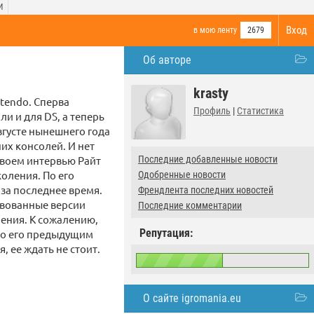
И
Вход
в мою ленту
2679
Об авторе
krasty
tendo. Сперва
Профиль
|
Статистика
и и для DS, а теперь
августе нынешнего года
их консолей. И нет
 своем интервью Райт
Последние добавленные новости
коления. По его
Одобренные новости
 за последнее время.
Френдлента последних новостей
ствованные версии
Последние комментарии
ения. К сожалению,
Репутация:
ь по его предыдущим
, ее ждать не стоит.
О сайте igromania.eu