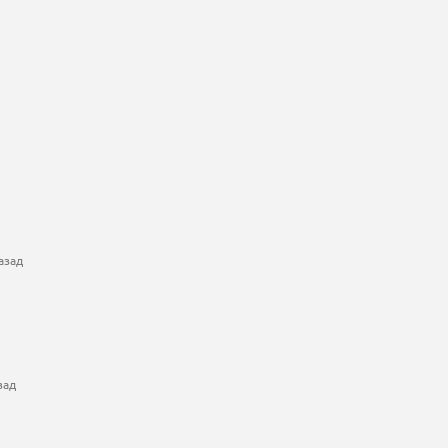
азад
зад