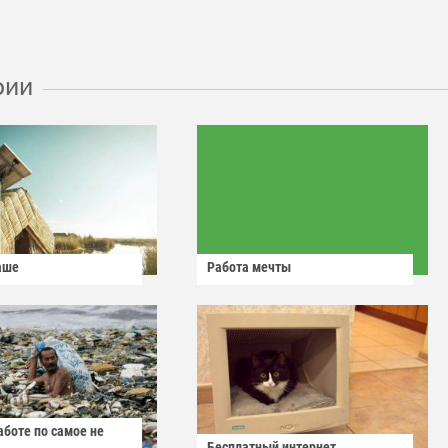
рии
аше
Работа мечты
аботе по самое не
Бесплатный интернет