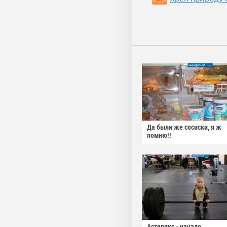
Да были же сосиски, я ж
помню!!
Астерикс - начало