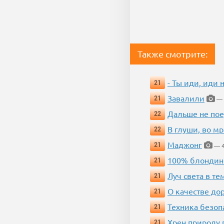
Также смотрите:
- Ты иди, иди 
21
Завалили
21
— 
Дальше не пое
22
В глуши, во мр
22
Маджонг
21
— 4
100% блондин
21
Луч света в те
21
О качестве до
21
Техника безопас
21
Хрен природу 
21