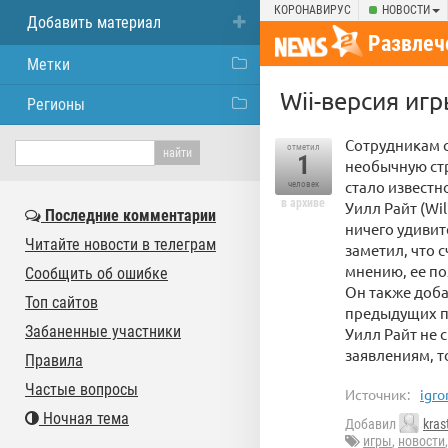
КОРОНАВИРУС
НОВОСТИ
Добавить материал
Развлеч
Метки
Wii-версия игр
Регионы
Сотрудникам с
отметил
1
необычную стр
стало известн
человек
в архиве
Уилл Райт (Wi
Последние комментарии
ничего удивит
Читайте новости в телеграм
заметил, что 
мнению, ее по
Сообщить об ошибке
Он также доба
Топ сайтов
предыдущих пр
Забаненные участники
Уилл Райт не с
заявлениям, т
Правила
Частые вопросы
Источник:
igro
Ночная тема
Добавил
kras
игры
,
новости