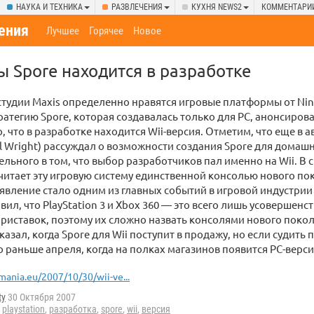
НАУКА И ТЕХНИКА
РАЗВЛЕЧЕНИЯ
КУХНЯ NEWS2
КОММЕНТАРИ
ения
Лучшее
Горячее
Новое
ы Spore находится в разработке
тудии Maxis определенно нравятся игровые платформы от Nin
атегию Spore, которая создавалась только для PC, анонсировал
о, что в разработке находится Wii-версия. Отметим, что еще в 
ll Wright) рассуждал о возможности создания Spore для домашн
ельного в том, что выбор разработчиков пал именно на Wii. В
считает эту игровую систему единственной консолью нового по
явление стало одним из главных событий в игровой индустрии
вил, что PlayStation 3 и Xbox 360 — это всего лишь усовершен
иставок, поэтому их сложно назвать консолями нового покол
казал, когда Spore для Wii поступит в продажу, но если судит
о раньше апреля, когда на полках магазинов появится PC-версия
mania.eu/2007/10/30/wii-ve...
ty
30 Октября 2007
,
playstation
,
разработка
,
spore
,
wii
,
версия