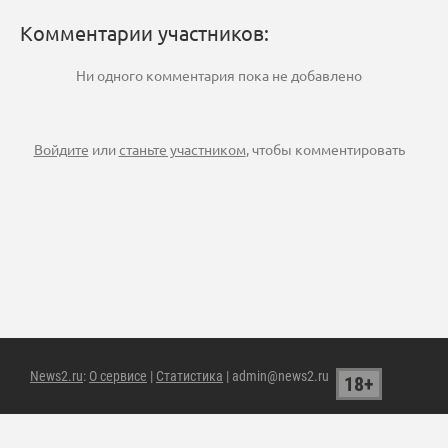
Комментарии участников:
Ни одного комментария пока не добавлено
Войдите
или
станьте участником
, чтобы комментировать
News2.ru
:
О сервисе
|
Статистика
| admin@news2.ru
18+