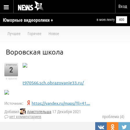
Вход
Юморные видеоролики +
в мою ленту
400
умелые ручки
Лучшее
Горячее
Новое
Воровская школа
отметили
2
в архиве
t970566.sch.obrazovanie33.ru/
Источник:
https://yandex.ru/maps/?ll=41....
Добавил
Аристотельша
17 Декабря 2021
нет комментариев
проблема (4)