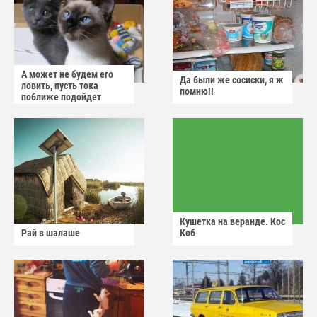
А может не будем его
Да были же сосиски, я ж
ловить, пусть тока
помню!!
поближе подойдет
Кушетка на веранде. Кос
Рай в шалаше
Коб