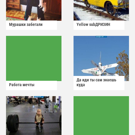
Мурашки забегали
Yellow subДРИЗИН
Да иди ты сам знаешь
Работа мечты
куда