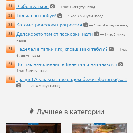
Рыбонька моя
21
— 1 час 1 минуту назад
Только попробуй!
21
— 1 час 3 минуты назад
Котометрическая прогрессия
21
— 1 час 4 минуты назад
Далековато там от парковки идти
21
— 1 час 5 минут
назад
Наделал в тапки кто, спрашиваю тебя я?
21
— 1 час
6 минут назад
Вот так наводнения в Венеции и начинаются
21
—
1 час 7 минут назад
Грация! А как красиво рядом бежит фотограф...!!!
21
— 1 час 8 минут назад
Лучшее в категории