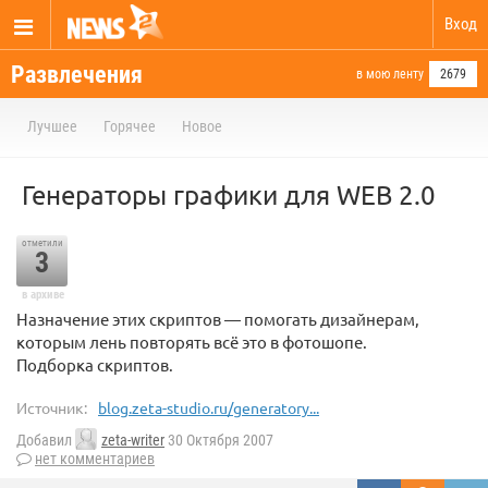
Вход
Развлечения
в мою ленту
2679
Лучшее
Горячее
Новое
Генераторы графики для WEB 2.0
отметили
3
в архиве
Назначение этих скриптов — помогать дизайнерам,
которым лень повторять всё это в фотошопе.
Подборка скриптов.
Источник:
blog.zeta-studio.ru/generatory...
Добавил
zeta-writer
30 Октября 2007
нет комментариев