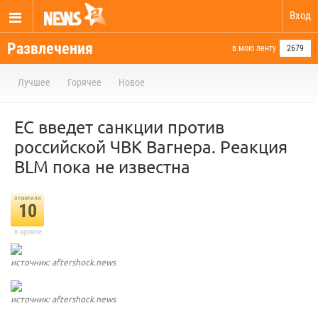
Вход
Развлечения
в мою ленту
2679
Лучшее
Горячее
Новое
ЕС введет санкции против
российской ЧВК Вагнера. Реакция
BLM пока не известна
отметили
10
в архиве
источник: aftershock.news
источник: aftershock.news