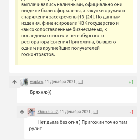
выплачивались наличными, официально они
нигде не были оформлены, а закупки оружия и
снаряжения засекречены[13][24]. По данным
издания, финансировали ЧВК государство и
«высокопоставленные бизнесмены», к
последним относили петербургского
ресторатора Евгения Пригожина, бывшего
одним из крупнейших получателей
госконтрактов.
waplaw
, 11 Декабря 2021 ,
url
+1
Бряхня:-))
Юлька с н2
, 11 Декабря 2021 ,
url
-1
Нет дыма без огня ) Пригожин точно там
рулит