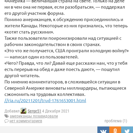
«Америка — величайшая страна на свете. Только на деле
ни в чем она не первая, если разобраться», — поддержал
его другой участник форума.
Помимо американцев, к обсуждению присоединились и
жители Канады. Некоторые из них признались, что теперь
«хотят стать русскими».
Также пользователи поиронизировали над ситуацией с
рабочим законодательством в своих странах.
«Это что же получается, США проиграли холодную войну?»
— написал один из пользователей.
«Чего? Правда, что ли? Давай еще расскажи нам, что у тебя
есть перерыв на обед и даже поесть дают», — пошутил
другой читатель.
По мнению комментаторов, в сложившейся ситуации в
Северной Америке виноваты миллиардеры, пытающиеся
сэкономить на трудовых коллективах.
//ria.ru/20211201/trud-1761653001.html
Добавил
Serge51
4 Декабря 2021
американцы позавидовали
нет комментариев
проблема (1)