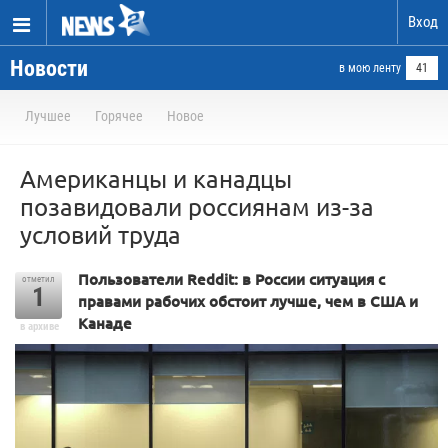
Вход
Новости
в мою ленту
41
Лучшее
Горячее
Новое
Американцы и канадцы
позавидовали россиянам из-за
условий труда
Пользователи Reddit: в России ситуация с
отметил
1
правами рабочих обстоит лучше, чем в США и
Канаде
в архиве