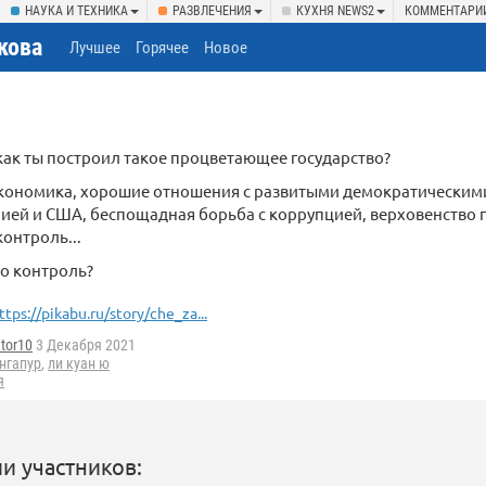
НАУКА И ТЕХНИКА
РАЗВЛЕЧЕНИЯ
КУХНЯ NEWS2
КОММЕНТАРИ
кова
Лучшее
Горячее
Новое
как ты построил такое процветающее государство?
кономика, хорошие отношения с развитыми демократическими 
ей и США, беспощадная борьба с коррупцией, верховенство п
онтроль...
ро контроль?
ttps://pikabu.ru/story/che_za...
tor10
3 Декабря 2021
нгапур
,
ли куан ю
я
и участников: