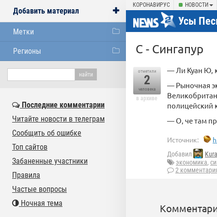
КОРОНАВИРУС
НОВОСТИ
Добавить материал
Усы Пес
Метки
С - Сингапур
Регионы
— Ли Куан Ю, 
отметили
2
— Рыночная э
человека
Великобритани
в архиве
Последние комментарии
полицейский к
Читайте новости в телеграм
— О, че там п
Сообщить об ошибке
Источник:
h
Топ сайтов
Добавил
Kura
Забаненные участники
экономика
,
си
2 комментари
Правила
Частые вопросы
Ночная тема
Комментари