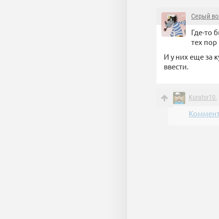
Серый во
Где-то 
тех пор
И у них еще за 
ввести.
Kurator10
,
Коммент