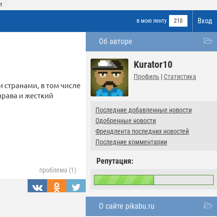
И
Вход
в мою ленту
210
Об авторе
Kurator10
Профиль
|
Статистика
странами, в том числе
рава и жесткий
Последние добавленные новости
Одобренные новости
Френдлента последних новостей
Последние комментарии
Репутация:
проблема (1)
О сайте pikabu.ru