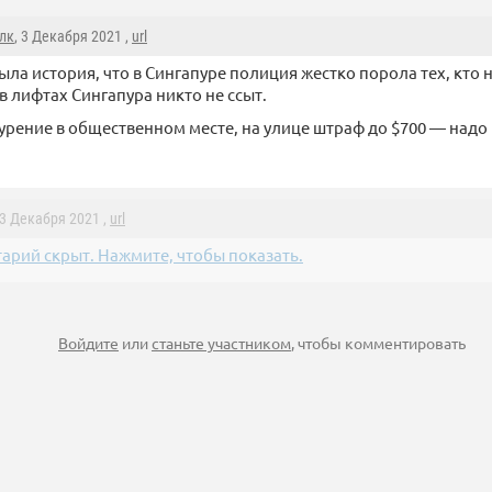
лк
, 3 Декабря 2021 ,
url
была история, что в Сингапуре полиция жестко порола тех, кто н
 в лифтах Сингапура никто не ссыт.
курение в общественном месте, на улице штраф до $700 — надо 
 3 Декабря 2021 ,
url
арий скрыт. Нажмите, чтобы показать.
Войдите
или
станьте участником
, чтобы комментировать