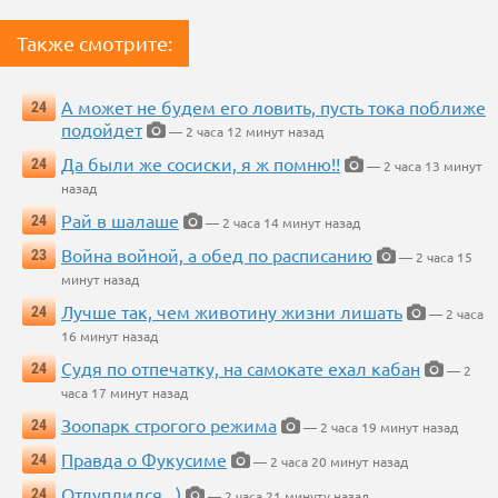
Также смотрите:
А может не будем его ловить, пусть тока поближе
24
подойдет
— 2 часа 12 минут назад
Да были же сосиски, я ж помню!!
24
— 2 часа 13 минут
назад
Рай в шалаше
24
— 2 часа 14 минут назад
Война войной, а обед по расписанию
23
— 2 часа 15
минут назад
Лучше так, чем животину жизни лишать
24
— 2 часа
16 минут назад
Судя по отпечатку, на самокате ехал кабан
24
— 2
часа 17 минут назад
Зоопарк строгого режима
24
— 2 часа 19 минут назад
Правда о Фукусиме
24
— 2 часа 20 минут назад
Отдуплился...)
24
— 2 часа 21 минуту назад