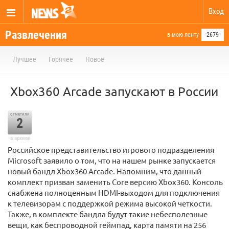
Вход
Развлечения
в мою ленту
2679
Лучшее
Горячее
Новое
Xbox360 Arcade запускают в России
отметили
2
в архиве
Российское представительство игрового подразделения
Microsoft заявило о том, что на нашем рынке запускается
новый бандл Xbox360 Arcade. Напомним, что данный
комплект призван заменить Core версию Xbox360. Консоль
снабжена полноценным HDMI-выходом для подключения
к телевизорам с поддержкой режима высокой четкости.
Также, в комплекте бандла будут такие небесполезные
вещи, как беспроводной геймпад, карта памяти на 256