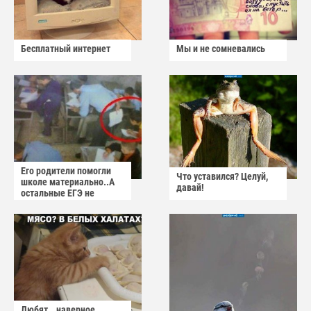
Бесплатный интернет
Мы и не сомневались
Его родители помогли
Что уставился? Целуй,
школе материально..А
давай!
остальные ЕГЭ не
сдадут
Любят...наверное