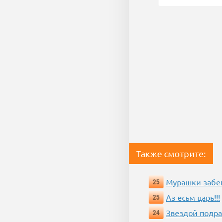
Также смотрите:
Мурашки забе
25
Аз есьм царь!!!
25
Звездой подр
24