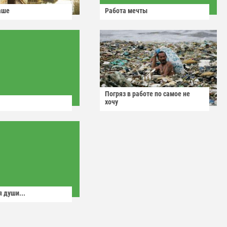
аше
Работа мечты
Погряз в работе по самое не
хочу
 души...