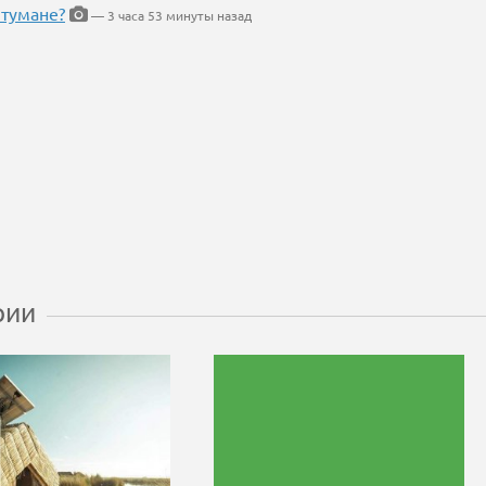
 тумане?
— 3 часа 53 минуты назад
рии