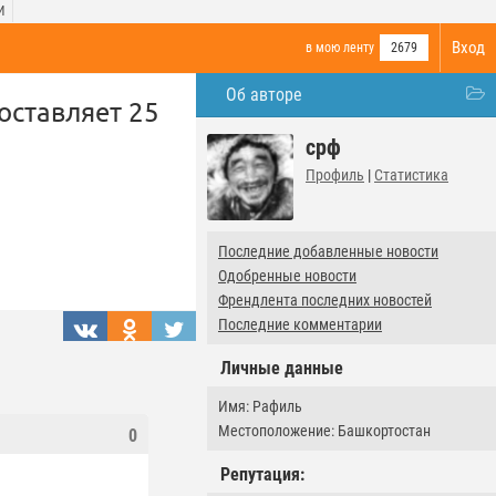
И
Вход
в мою ленту
2679
Об авторе
оставляет 25
срф
Профиль
|
Статистика
Последние добавленные новости
Одобренные новости
Френдлента последних новостей
Последние комментарии
Личные данные
Имя: Рафиль
Местоположение: Башкортостан
0
Репутация: