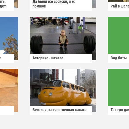
ить,
Да были же сосиски, я ж
йдет
помню!!
Рай в шал
а
Астерикс - начало
Вид Ялты
Весёлая, какчественная какаха
Таксую для