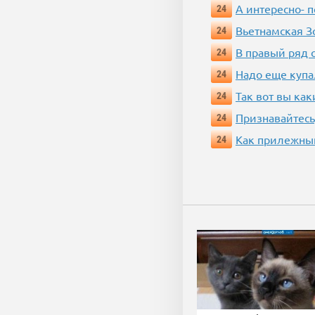
А интересно- п
24
Вьетнамская 
24
В правый ряд 
24
Надо еще купа
24
Так вот вы как
24
Признавайтесь
24
Как прилежный
24