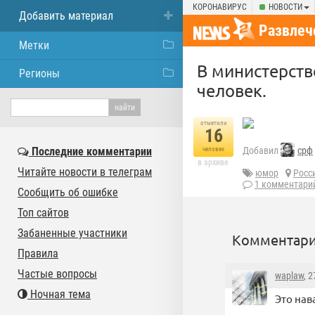
КОРОНАВИРУС
НОВОСТИ
Добавить материал
Развлеч
Метки
В министерств
Регионы
человек.
отметили
16
Последние комментарии
Добавил
срф
человек
в архиве
Читайте новости в телеграм
юмор
Росс
1 комментари
Сообщить об ошибке
Топ сайтов
Забаненные участники
Комментари
Правила
Частые вопросы
waplaw
, 
Ночная тема
Это нава