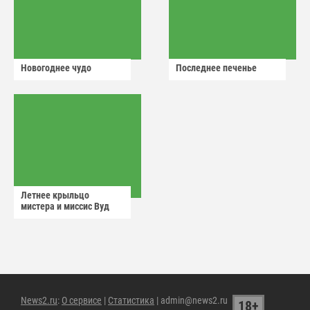
Новогоднее чудо
Последнее печенье
Летнее крыльцо
мистера и миссис Вуд
News2.ru
:
О сервисе
|
Статистика
| admin@news2.ru
18+