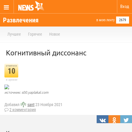
Вход
Развлечения
в мою ленту
2679
Лучшее
Горячее
Новое
Когнитивный диссонанс
отметили
10
в архиве
источник: s00.yaplakal.com
Добавил
sant
23 Ноября 2021
2 комментария