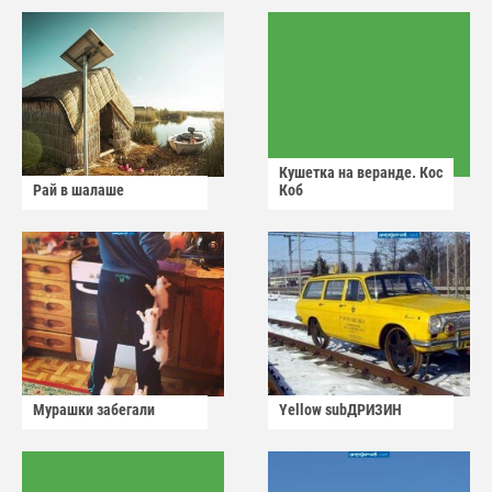
Кушетка на веранде. Кос
Рай в шалаше
Коб
Мурашки забегали
Yellow subДРИЗИН