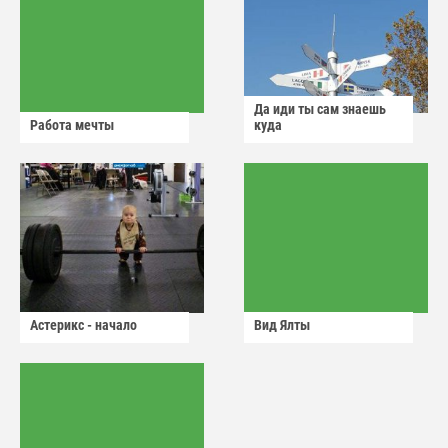
Да иди ты сам знаешь
Работа мечты
куда
Астерикс - начало
Вид Ялты