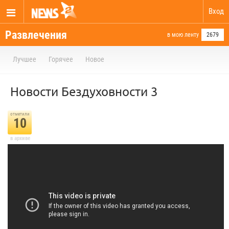
Вход
Развлечения
в мою ленту
2679
Лучшее
Горячее
Новое
Новости Бездуховности 3
отметили
10
в архиве