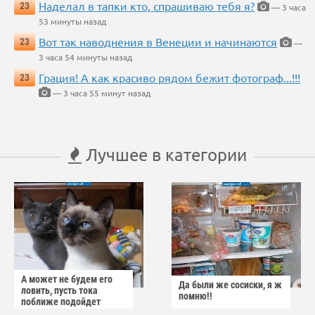
Наделал в тапки кто, спрашиваю тебя я?
23
— 3 часа
53 минуты назад
Вот так наводнения в Венеции и начинаются
23
—
3 часа 54 минуты назад
Грация! А как красиво рядом бежит фотограф...!!!
23
— 3 часа 55 минут назад
Лучшее в категории
А может не будем его
Да были же сосиски, я ж
ловить, пусть тока
помню!!
поближе подойдет