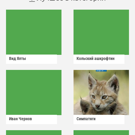
Вид Ялты
Кольский ашкрофтин
Иван Чернов
Симпатяги