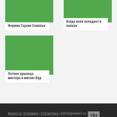
Когда волк попадает в
Фермин Гарсия Севилья
капкан
Летнее крыльцо
мистера и миссис Вуд
News2.ru
:
О сервисе
|
Статистика
| admin@news2.ru
18+