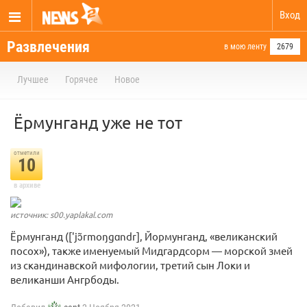
Вход
Развлечения
в мою ленту
2679
Лучшее
Горячее
Новое
Ёрмунганд уже не тот
отметили
10
в архиве
источник: s00.yaplakal.com
Ёрмунганд (['jɔ̃rmoŋgɑndr], Йормунганд, «великанский
посох»), также именуемый Мидгардсорм — морской змей
из скандинавской мифологии, третий сын Локи и
великанши Ангрбоды.