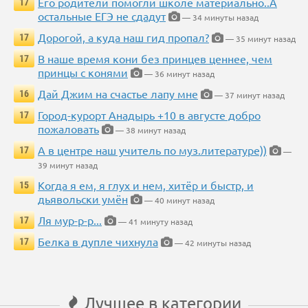
Его родители помогли школе материально..А
17
остальные ЕГЭ не сдадут
— 34 минуты назад
Дорогой, а куда наш гид пропал?
17
— 35 минут назад
В наше время кони без принцев ценнее, чем
17
принцы с конями
— 36 минут назад
Дай Джим на счастье лапу мне
16
— 37 минут назад
Город-курорт Анадырь +10 в августе добро
17
пожаловать
— 38 минут назад
А в центре наш учитель по муз.литературе))
17
—
39 минут назад
Когда я ем, я глух и нем, хитёр и быстр, и
15
дьявольски умён
— 40 минут назад
Ля мур-р-р...
17
— 41 минуту назад
Белка в дупле чихнула
17
— 42 минуты назад
Лучшее в категории