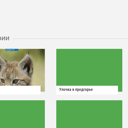
рии
Улочка в предгорье