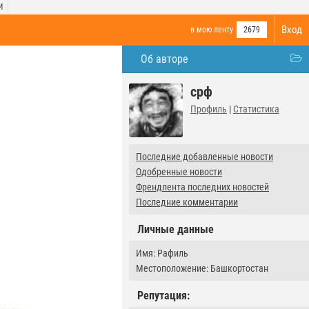
И
Вход
в мою ленту
2679
Об авторе
срф
Профиль
|
Статистика
Последние добавленные новости
Одобренные новости
Френдлента последних новостей
Последние комментарии
Личные данные
Имя: Рафиль
Местоположение: Башкортостан
Репутация: