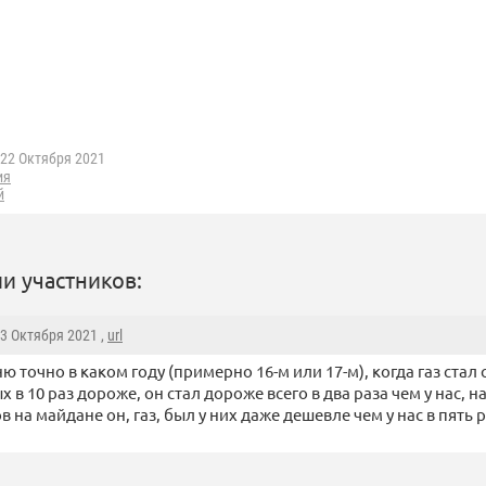
22 Октября 2021
ия
й
и участников:
23 Октября 2021 ,
url
ю точно в каком году (примерно 16-м или 17-м), когда газ стал 
х в 10 раз дороже, он стал дороже всего в два раза чем у нас, н
в на майдане он, газ, был у них даже дешевле чем у нас в пять р