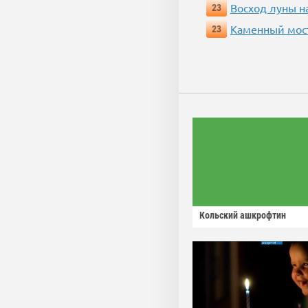
Восход луны н
23
Каменный мос
23
Кольский ашкрофтин