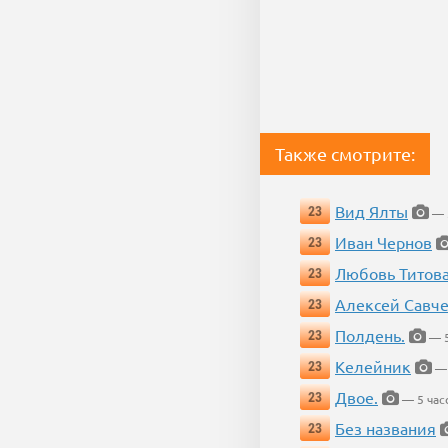
Также смотрите:
Вид Ялты
23
— 
Иван Чернов
23
Любовь Титов
23
Алексей Савч
23
Полдень.
23
— 5
Келейник
23
— 
Двое.
23
— 5 час
Без названия
23