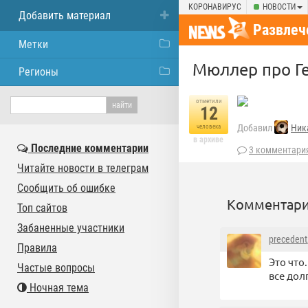
КОРОНАВИРУС
НОВОСТИ
Добавить материал
Развлеч
Метки
Мюллер про Г
Регионы
отметили
12
Добавил
Ник
человека
в архиве
Последние комментарии
3 комментари
Читайте новости в телеграм
Сообщить об ошибке
Комментари
Топ сайтов
Забаненные участники
precedent
Правила
Это что
Частые вопросы
все дол
Ночная тема