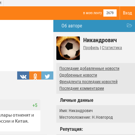
И
Вход
в мою ленту
2679
Об авторе
Никандрович
Профиль
|
Статистика
Последние добавленные новости
Одобренные новости
Френдлента последних новостей
Последние комментарии
Личные данные
+5
Имя: Никандрович
ллары отменят и
Местоположение: Н.Новгород
ссии и Китая.
Репутация: