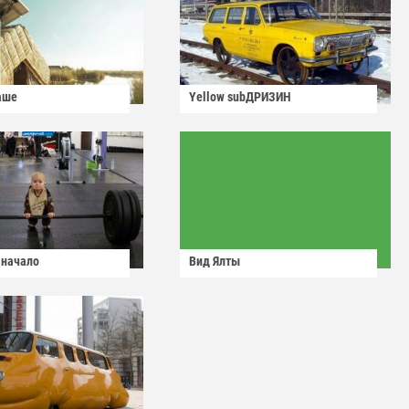
аше
Yellow subДРИЗИН
 начало
Вид Ялты