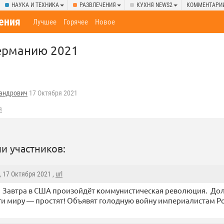
НАУКА И ТЕХНИКА
РАЗВЛЕЧЕНИЯ
КУХНЯ NEWS2
КОММЕНТАРИ
ения
Лучшее
Горячее
Новое
ерманию 2021
андрович
17 Октября 2021
я
и участников:
, 17 Октября 2021 ,
url
. Завтра в США произойдёт коммунистическая революция. До
ги миру — простят! Объявят голодную войну империалистам Ро