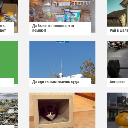
ить,
Да были же сосиски, я ж
йдет
помню!!
Рай в шал
Да иди ты сам знаешь куда
Астерикс -