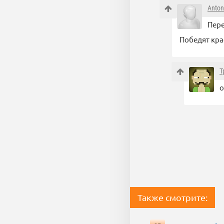
Anton
Пере
Победят кра
Т
о
Также смотрите: