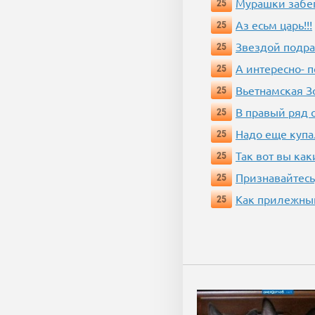
Мурашки забе
25
Аз есьм царь!!!
25
Звездой подр
25
А интересно- п
25
Вьетнамская 
25
В правый ряд 
25
Надо еще купа
25
Так вот вы как
25
Признавайтесь
25
Как прилежный
25