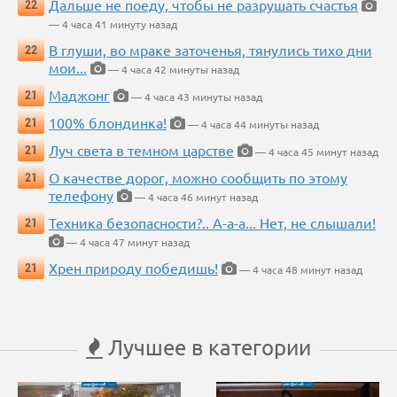
Дальше не поеду, чтобы не разрушать счастья
22
— 4 часа 41 минуту назад
В глуши, во мраке заточенья, тянулись тихо дни
22
мои...
— 4 часа 42 минуты назад
Маджонг
21
— 4 часа 43 минуты назад
100% блондинка!
21
— 4 часа 44 минуты назад
Луч света в темном царстве
21
— 4 часа 45 минут назад
О качестве дорог, можно сообщить по этому
21
телефону
— 4 часа 46 минут назад
Техника безопасности?.. А-а-а... Нет, не слышали!
21
— 4 часа 47 минут назад
Хрен природу победишь!
21
— 4 часа 48 минут назад
Лучшее в категории