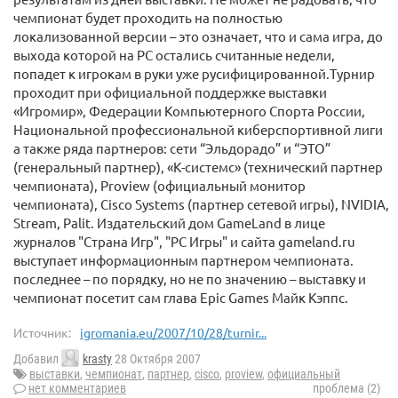
чемпионат будет проходить на полностью
локализованной версии – это означает, что и сама игра, до
выхода которой на PC остались считанные недели,
попадет к игрокам в руки уже русифицированной.Турнир
проходит при официальной поддержке выставки
«Игромир», Федерации Компьютерного Спорта России,
Национальной профессиональной киберспортивной лиги
а также ряда партнеров: сети “Эльдорадо” и “ЭТО”
(генеральный партнер), «К-системс» (технический партнер
чемпионата), Proview (официальный монитор
чемпионата), Cisco Systems (партнер сетевой игры), NVIDIA,
Stream, Palit. Издательский дом GameLand в лице
журналов "Страна Игр", "РС Игры" и сайта gameland.ru
выступает информационным партнером чемпионата.
последнее – по порядку, но не по значению – выставку и
чемпионат посетит сам глава Epic Games Майк Кэппс.
Источник:
igromania.eu/2007/10/28/turnir...
Добавил
krasty
28 Октября 2007
выставки
,
чемпионат
,
партнер
,
cisco
,
proview
,
официальный
нет комментариев
проблема (2)