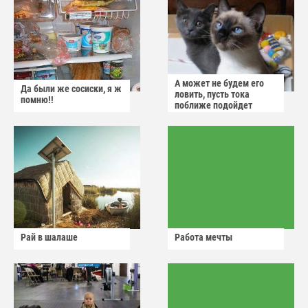
А может не будем его
Да были же сосиски, я ж
ловить, пусть тока
помню!!
поближе подойдет
Рай в шалаше
Работа мечты