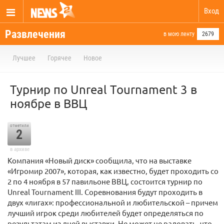
Вход
Развлечения
в мою ленту
2679
Лучшее
Горячее
Новое
Турнир по Unreal Tournament 3 в
ноябре в ВВЦ
отметили
2
в архиве
Компания «Новый диск» сообщила, что на выставке
«Игромир 2007», которая, как известно, будет проходить со
2 по 4 ноября в 57 павильоне ВВЦ, состоится турнир по
Unreal Tournament III. Соревнования будут проходить в
двух «лигах»: профессиональной и любительской – причем
лучший игрок среди любителей будет определяться по
результатам из дней выставки. Не может не радовать, что