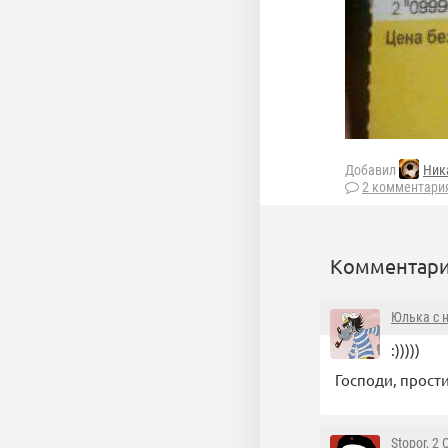
Добавил
Ник
2 комментари
Комментари
Юлька с 
:)))))
Господи, прост
Stopor
, 2