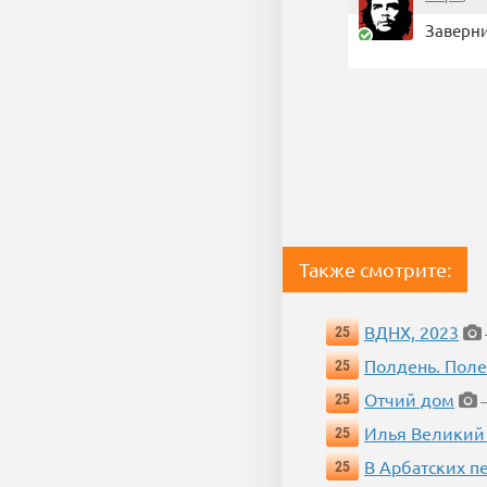
Заверни
Также смотрите:
ВДНХ, 2023
25
Полдень. Пол
25
Отчий дом
25
—
Илья Великий
25
В Арбатских п
25