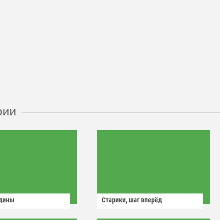
рии
одины
Старики, шаг вперёд