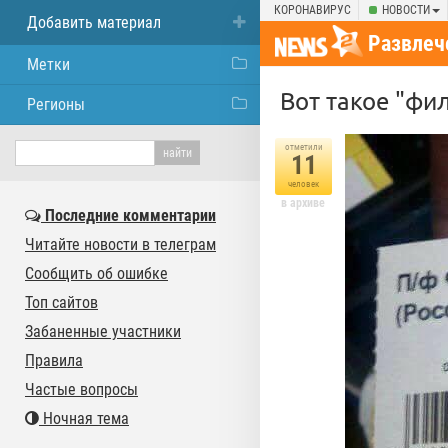
КОРОНАВИРУС
НОВОСТИ
Добавить материал
Развлеч
Метки
Вот такое "фи
Регионы
отметили
11
человек
в архиве
Последние комментарии
Читайте новости в телеграм
Сообщить об ошибке
Топ сайтов
Забаненные участники
Правила
Частые вопросы
Ночная тема