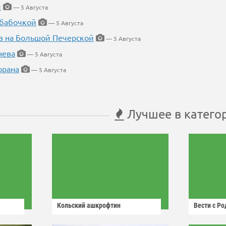
й
— 5 Августа
 бабочкой
— 5 Августа
в на Большой Печерской
— 5 Августа
нева
— 5 Августа
орана
— 5 Августа
Лучшее в катего
Кольский ашкрофтин
Вести с Р