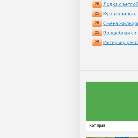
Лодка с ветло
25
Куст малины с
25
Смена жильцо
25
Волшебная си
25
Интерьер рест
25
Кот прав