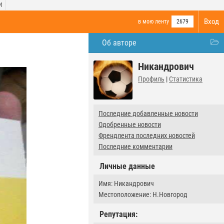
И
Вход
в мою ленту
2679
Об авторе
Никандрович
Профиль
|
Статистика
Последние добавленные новости
Одобренные новости
Френдлента последних новостей
Последние комментарии
Личные данные
Имя: Никандрович
Местоположение: Н.Новгород
Репутация: