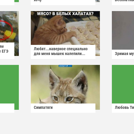
ле
Любят...наверное специально
е ЕГЭ
для меня мышек налепили...
Зримая м
Симпатяги
Любовь Ти