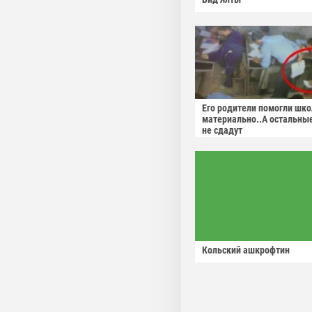
Его родители помогли шко
материально..А остальны
не сдадут
Кольский ашкрофтин