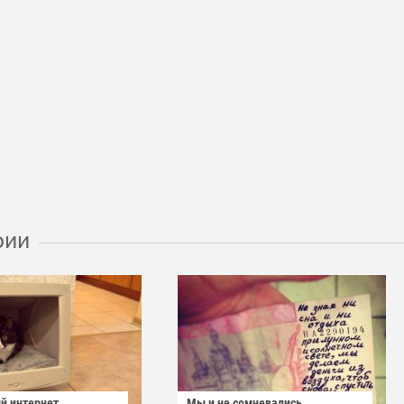
рии
й интернет
Мы и не сомневались