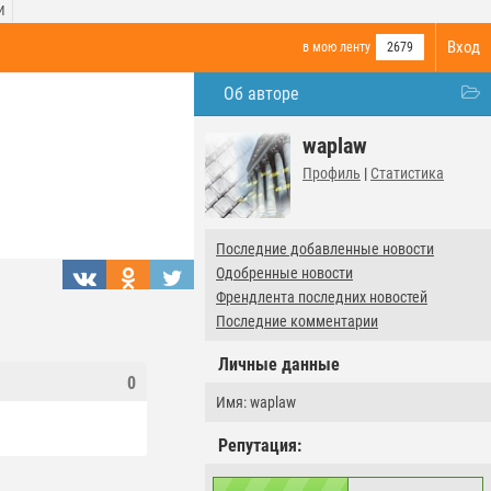
И
Вход
в мою ленту
2679
Об авторе
waplaw
Профиль
|
Статистика
Последние добавленные новости
Одобренные новости
Френдлента последних новостей
Последние комментарии
Личные данные
0
Имя: waplaw
Репутация: