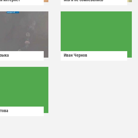
узыка
Иван Чернов
това