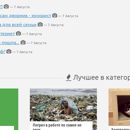
!!
— 7 Августа
 сам дворник - юморист
— 7 Августа
а для всей семьи
— 7 Августа
тернет
— 7 Августа
 пошла...
— 7 Августа
еф?
— 7 Августа
Лучшее в катего
Погряз в работе по самое не
хочу
Бесплатны