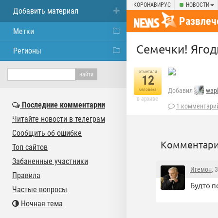
КОРОНАВИРУС
НОВОСТИ
Добавить материал
Развлеч
Метки
Семечки! Ягод
Регионы
отметили
12
Добавил
wap
человека
в архиве
Последние комментарии
1 комментари
Читайте новости в телеграм
Сообщить об ошибке
Комментари
Топ сайтов
Забаненные участники
Игемон
, 
Правила
Будто п
Частые вопросы
Ночная тема