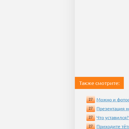
Также смотрите:
Можно и фотос
27
Презентация 
27
Что уставился?
27
Приходите тёт
27