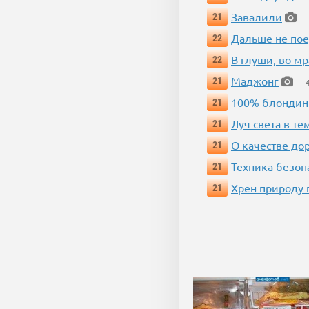
Завалили
21
— 
Дальше не пое
22
В глуши, во мр
22
Маджонг
21
— 4
100% блондин
21
Луч света в те
21
О качестве до
21
Техника безопас
21
Хрен природу 
21