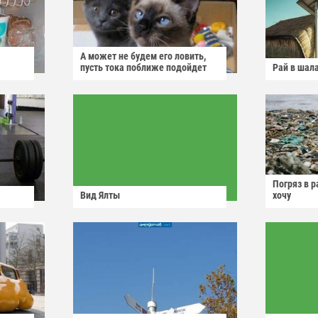
А может не будем его ловить,
пусть тока поближе подойдет
Рай в шал
Погряз в р
Вид Ялты
хочу