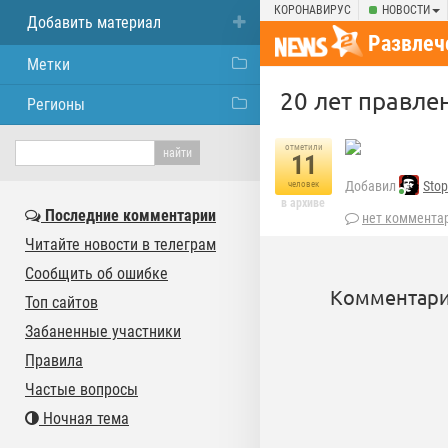
КОРОНАВИРУС
НОВОСТИ
Добавить материал
Развлеч
Метки
20 лет правле
Регионы
отметили
11
Добавил
Stop
человек
в архиве
Последние комментарии
нет коммента
Читайте новости в телеграм
Сообщить об ошибке
Комментари
Топ сайтов
Забаненные участники
Правила
Частые вопросы
Ночная тема