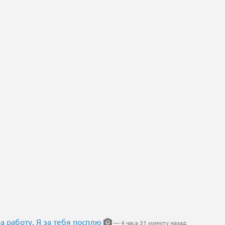
на работу. Я за тебя посплю
— 4 часа 31 минуту назад