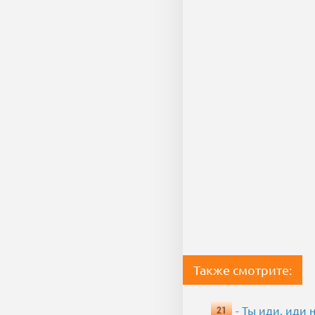
Также смотрите:
- Ты иди, иди 
21