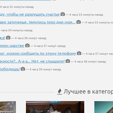
4 часа 32 минуты назад
ду, чтобы не разрушать счастья
— 4 часа 33 минуты назад
аке заточенья, тянулись тихо дни мои...
— 4 часа 33 минуты н
 часа 34 минуты назад
ка!
— 4 часа 36 минут назад
мном царстве
— 4 часа 37 минут назад
рог, можно сообщить по этому телефону
— 4 часа 37 минут на
ности?.. А-а-а... Нет, не слышали!
— 4 часа 38 минут назад
победишь!
— 4 часа 39 минут назад
Лучшее в катего