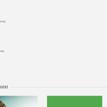
азад
зад
рии