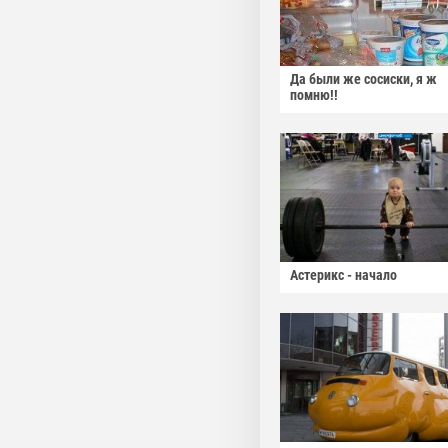
Да были же сосиски, я ж
помню!!
Астерикс - начало