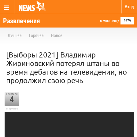
Вход
Развлечения
в мою ленту
2679
Лучшее
Горячее
Новое
[Выборы 2021] Владимир
Жириновский потерял штаны во
время дебатов на телевидении, но
продолжил свою речь
отметили
4
в архиве