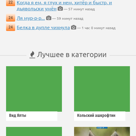
Когда я ем, я глух и нем, хитёр и быстр, и
22
дьявольски умён
— 57 минут назад
Ля мур-р-р...
24
— 59 минут назад
Белка в дупле чихнула
24
— 1 час 0 минут назад
Лучшее в категории
Вид Ялты
Кольский ашкрофтин