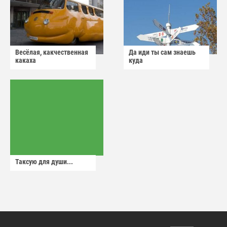
Весёлая, какчественная
Да иди ты сам знаешь
какаха
куда
Таксую для души...