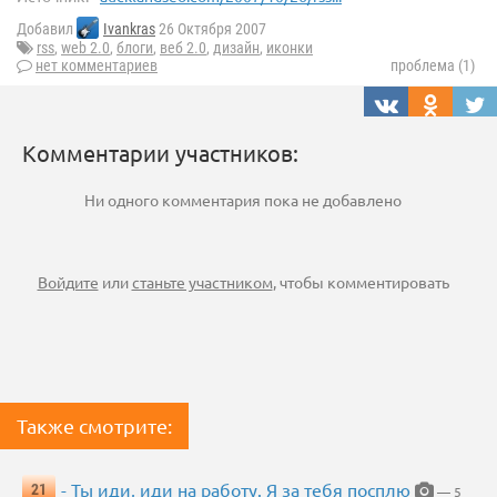
Добавил
Ivankras
26 Октября 2007
rss
,
web 2.0
,
блоги
,
веб 2.0
,
дизайн
,
иконки
нет комментариев
проблема (1)
Комментарии участников:
Ни одного комментария пока не добавлено
Войдите
или
станьте участником
, чтобы комментировать
Также смотрите:
- Ты иди, иди на работу. Я за тебя посплю
21
— 5