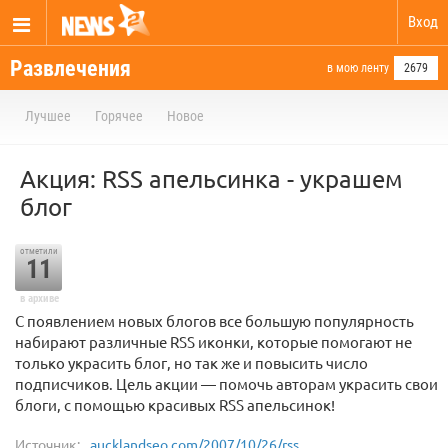
Вход
Развлечения
в мою ленту
2679
Лучшее
Горячее
Новое
Акция: RSS апельсинка - украшем
блог
отметили
11
в архиве
С появлением новых блогов все большую популярность
набирают различные RSS иконки, которые помогают не
только украсить блог, но так же и повысить число
подписчиков. Цель акции — помочь авторам украсить свои
блоги, с помощью красивых RSS апельсинок!
Источник:
aucklandseo.com/2007/10/26/rss...