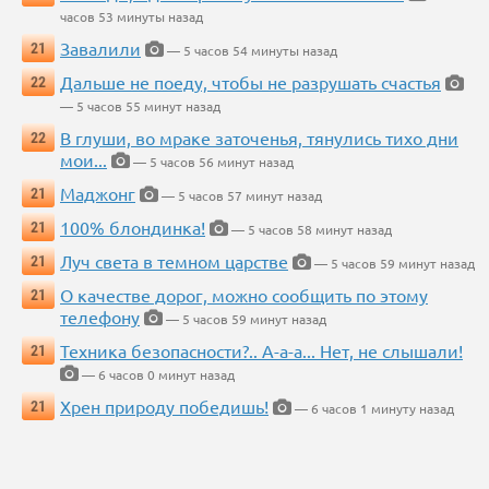
часов 53 минуты назад
Завалили
21
— 5 часов 54 минуты назад
Дальше не поеду, чтобы не разрушать счастья
22
— 5 часов 55 минут назад
В глуши, во мраке заточенья, тянулись тихо дни
22
мои...
— 5 часов 56 минут назад
Маджонг
21
— 5 часов 57 минут назад
100% блондинка!
21
— 5 часов 58 минут назад
Луч света в темном царстве
21
— 5 часов 59 минут назад
О качестве дорог, можно сообщить по этому
21
телефону
— 5 часов 59 минут назад
Техника безопасности?.. А-а-а... Нет, не слышали!
21
— 6 часов 0 минут назад
Хрен природу победишь!
21
— 6 часов 1 минуту назад