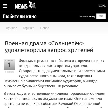
Вход
Любители кино
в мою ленту
398
Лучшее
Горячее
Новое
Военная драма «Солнцепёк»
удовлетворила запрос зрителей
Фильмы о реальных событиях и «горячих точках»
отметил
1
всегда пользовались спросом у зрителя.
Стопроцентно документальные или с элементами
в архиве
художественного вымысла, такие картины
неизменно привлекают внимание аудитории, а иногда
вызывают бурный общественный резонанс.
В этом году отечественные киноделы порадовали обилием
картин на тяжёлые, но актуальные темы. Они напомнили
зрителям не только о событиях Великой Отечественной