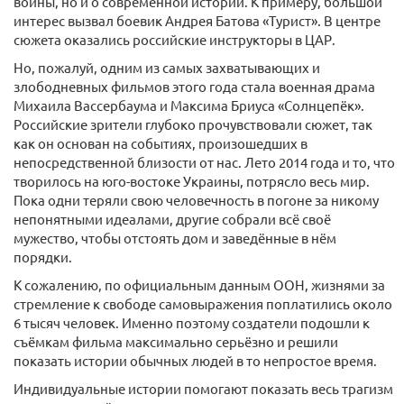
войны, но и о современной истории. К примеру, большой
интерес вызвал боевик Андрея Батова «Турист». В центре
сюжета оказались российские инструкторы в ЦАР.
Но, пожалуй, одним из самых захватывающих и
злободневных фильмов этого года стала военная драма
Михаила Вассербаума и Максима Бриуса «Солнцепёк».
Российские зрители глубоко прочувствовали сюжет, так
как он основан на событиях, произошедших в
непосредственной близости от нас. Лето 2014 года и то, что
творилось на юго-востоке Украины, потрясло весь мир.
Пока одни теряли свою человечность в погоне за никому
непонятными идеалами, другие собрали всё своё
мужество, чтобы отстоять дом и заведённые в нём
порядки.
К сожалению, по официальным данным ООН, жизнями за
стремление к свободе самовыражения поплатились около
6 тысяч человек. Именно поэтому создатели подошли к
съёмкам фильма максимально серьёзно и решили
показать истории обычных людей в то непростое время.
Индивидуальные истории помогают показать весь трагизм