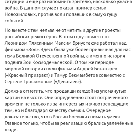
ситуации и ещё раз напомнить зрителю, насколько ужасна
война. В данном случае показан пример семьи
Новожиловых, против воли попавших в самую гущу
событий.
Но вместе с тем нельзя не отметить и другие проекты
российских режиссёров. В этом году совместно с
Леонидом Пляскиным Максим Бриус также работал над
фильмом «Зоя». Здесь была уже более привычная для нас
тема Великой Отечественной войны, а именно история
подвига Зои Космодемьянской. О том же периоде
мировой истории сняли фильмы Андрей Богатырев
(«Красный призрак») и Тимур Бекмамбетов совместно с
Сергеем Трофимовым («Девятаев»).
Должна отметить, что продакшн каждой из упомянутых
картин на высоте. Они определённо стоят потраченного
времени не только из-за интересных и животрепещущих
тем, но и благодаря качеству съёмки. Очередное
доказательство, что в России боевики снимать умеют.
Главное только, чтобы за реализацию брались увлечённые
люди.