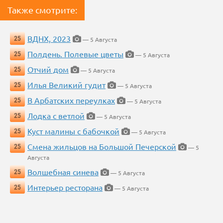
Также смотрите:
ВДНХ, 2023
25
— 5 Августа
Полдень. Полевые цветы
25
— 5 Августа
Отчий дом
25
— 5 Августа
Илья Великий гудит
25
— 5 Августа
В Арбатских переулках
25
— 5 Августа
Лодка с ветлой
25
— 5 Августа
Куст малины с бабочкой
25
— 5 Августа
Смена жильцов на Большой Печерской
25
— 5
Августа
Волшебная синева
25
— 5 Августа
Интерьер ресторана
25
— 5 Августа