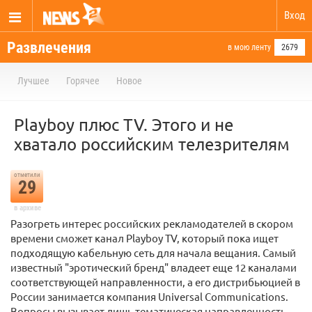
Вход
Развлечения
в мою ленту
2679
Лучшее
Горячее
Новое
Playboy плюс TV. Этого и не
хватало российским телезрителям
отметили
29
в архиве
Разогреть интерес российских рекламодателей в скором
времени сможет канал Playboy TV, который пока ищет
подходящую кабельную сеть для начала вещания. Самый
известный "эротический бренд" владеет еще 12 каналами
соответствующей направленности, а его дистрибьюцией в
России занимается компания Universal Communications.
Вопросы вызывает лишь тематическая направленность