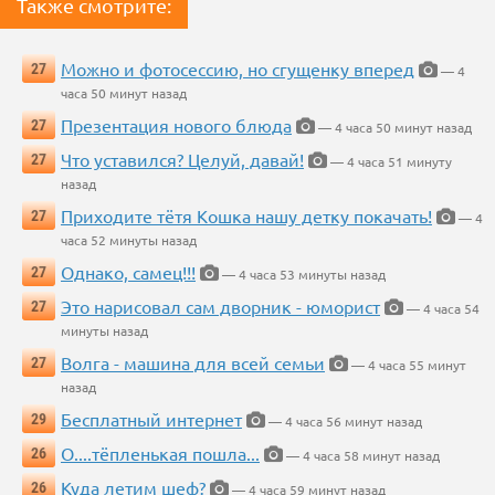
Также смотрите:
Можно и фотосессию, но сгущенку вперед
27
— 4
часа 50 минут назад
Презентация нового блюда
27
— 4 часа 50 минут назад
Что уставился? Целуй, давай!
27
— 4 часа 51 минуту
назад
Приходите тётя Кошка нашу детку покачать!
27
— 4
часа 52 минуты назад
Однако, самец!!!
27
— 4 часа 53 минуты назад
Это нарисовал сам дворник - юморист
27
— 4 часа 54
минуты назад
Волга - машина для всей семьи
27
— 4 часа 55 минут
назад
Бесплатный интернет
29
— 4 часа 56 минут назад
О....тёпленькая пошла...
26
— 4 часа 58 минут назад
Куда летим шеф?
26
— 4 часа 59 минут назад