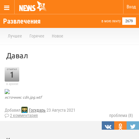
Вход
Развлечения
в мою ленту
2679
Лучшее
Горячее
Новое
Давал
отметил
1
в архиве
источник: cdn.jpg.wtf
Добавил
Государь
23 Августа 2021
2 комментария
проблема (8)