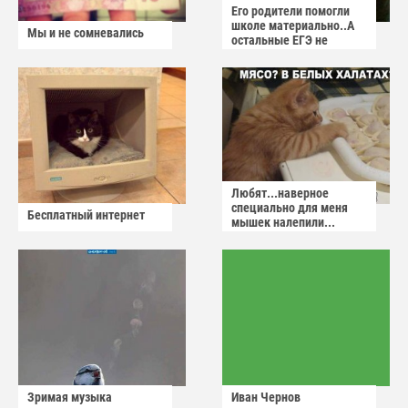
Его родители помогли
школе материально..А
Мы и не сомневались
остальные ЕГЭ не
сдадут
Любят...наверное
специально для меня
Бесплатный интернет
мышек налепили...
Зримая музыка
Иван Чернов