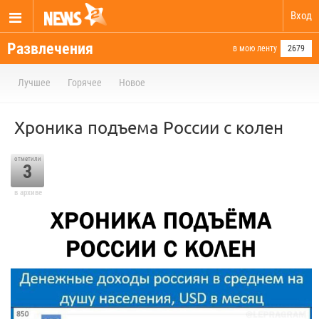
Вход
Развлечения
в мою ленту
2679
Лучшее
Горячее
Новое
Хроника подъема России с колен
отметили
3
в архиве