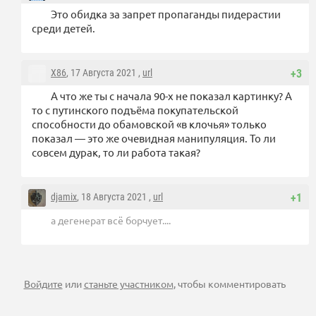
Это обидка за запрет пропаганды пидерастии
среди детей.
X86
, 17 Августа 2021 ,
url
+3
А что же ты с начала 90-х не показал картинку? А
то с путинского подъёма покупательской
способности до обамовской «в клочья» только
показал — это же очевидная манипуляция. То ли
совсем дурак, то ли работа такая?
djamix
, 18 Августа 2021 ,
url
+1
а дегенерат всё борчует....
Войдите
или
станьте участником
, чтобы комментировать