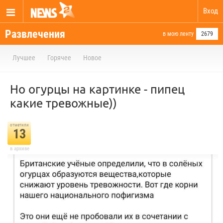
Вход
Развлечения
в мою ленту
2679
Лучшее
Горячее
Новое
Но огурцы на картинке - пипец
какие тревожные))
отметили
13
в архиве