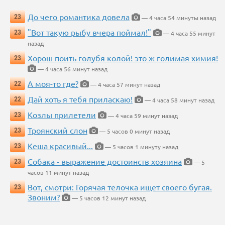
До чего романтика довела
23
— 4 часа 54 минуты назад
"Вот такую рыбу вчера поймал!"
23
— 4 часа 55 минут
назад
Хорош поить голубя колой! это ж голимая химия!
23
— 4 часа 56 минут назад
А моя-то где?
22
— 4 часа 57 минут назад
Дай хоть я тебя приласкаю!
22
— 4 часа 58 минут назад
Козлы прилетели
23
— 4 часа 59 минут назад
Троянский слон
23
— 5 часов 0 минут назад
Кеша красивый...
23
— 5 часов 1 минуту назад
Собака - выражение достоинств хозяина
23
— 5
часов 11 минут назад
Вот, смотри: Горячая телочка ищет своего бугая.
23
Звоним?
— 5 часов 12 минут назад