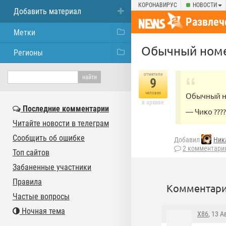
КОРОНАВИРУС
НОВОСТИ
Добавить материал
Развлеч
Метки
Обычный номер
Регионы
отметили
9
человек
Обычный н
в архиве
Последние комментарии
— Чико ????
Читайте новости в телеграм
Сообщить об ошибке
Добавил
Ник
2 комментари
Топ сайтов
Забаненные участники
Правила
Комментари
Частые вопросы
Ночная тема
X86
, 13 А