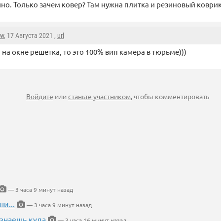
но. Только зачем ковер? Там нужна плитка и резиновый коврик
aw
, 17 Августа 2021 ,
url
 на окне решетка, то это 100% вип камера в тюрьме)))
Войдите
или
станьте участником
, чтобы комментировать
— 3 часа 9 минут назад
и...
— 3 часа 9 минут назад
 знаешь куда
— 3 часа 16 минут назад