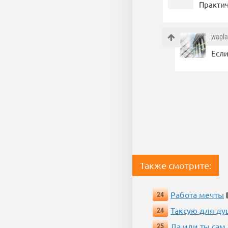
Практич
wapl
Если
Также смотрите:
Работа мечты
24
Таксую для душ
24
Да иди ты сам
25