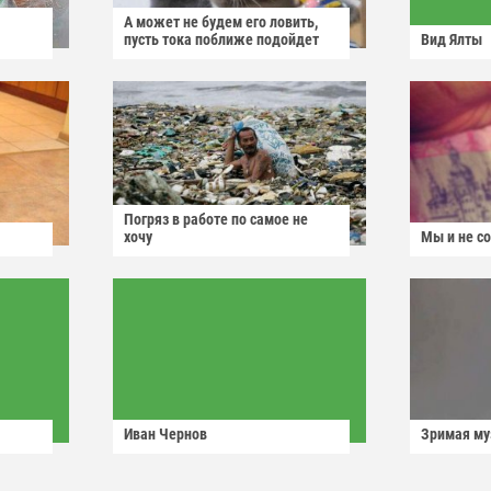
А может не будем его ловить,
пусть тока поближе подойдет
Вид Ялты
Погряз в работе по самое не
хочу
Мы и не с
Иван Чернов
Зримая м