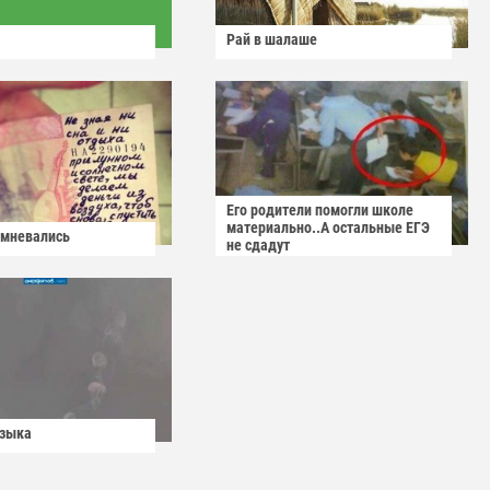
Рай в шалаше
Его родители помогли школе
материально..А остальные ЕГЭ
омневались
не сдадут
узыка