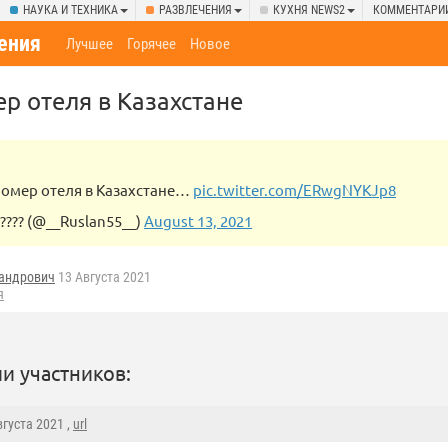
НАУКА И ТЕХНИКА
РАЗВЛЕЧЕНИЯ
КУХНЯ NEWS2
КОММЕНТАРИ
ения
Лучшее
Горячее
Новое
 отеля в Казахстане
омер отеля в Казахстане…
pic.twitter.com/ERwgNYKJp8
???? (@__Ruslan55__)
August 13, 2021
андрович
13 Августа 2021
я
и участников:
вгуста 2021 ,
url