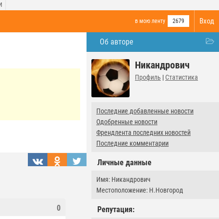
И
Вход
в мою ленту
2679
Об авторе
Никандрович
Профиль
|
Статистика
Последние добавленные новости
Одобренные новости
Френдлента последних новостей
Последние комментарии
Личные данные
Имя: Никандрович
Местоположение: Н.Новгород
0
Репутация: