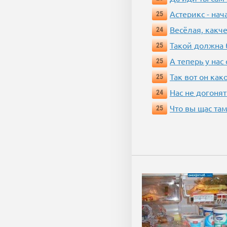
Астерикс - нач
25
Весёлая, какч
24
Такой должна 
25
А теперь у нас
25
Так вот он ка
25
Нас не догонят
24
Что вы щас там
25