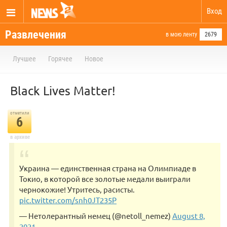
Вход
Развлечения
в мою ленту
2679
Лучшее
Горячее
Новое
Black Lives Matter!
отметили
6
в архиве
Украина — единственная страна на Олимпиаде в
Токио, в которой все золотые медали выиграли
чернокожие! Утритесь, расисты.
pic.twitter.com/snh0JT235P
— Нетолерантный немец (@netoll_nemez)
August 8,
2021