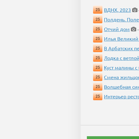
ВДНХ, 2023
25
Полдень. Пол
25
Отчий дом
25
—
Илья Великий
25
В Арбатских п
25
Лодка с ветло
25
Куст малины с
25
Смена жильцо
25
Волшебная си
25
Интерьер рест
25