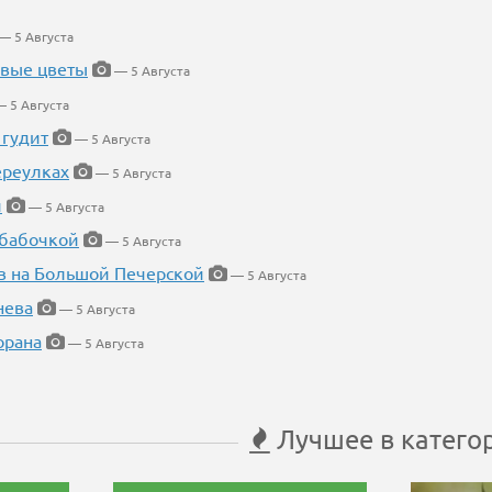
— 5 Августа
евые цветы
— 5 Августа
 5 Августа
 гудит
— 5 Августа
ереулках
— 5 Августа
й
— 5 Августа
 бабочкой
— 5 Августа
в на Большой Печерской
— 5 Августа
нева
— 5 Августа
орана
— 5 Августа
Лучшее в катего