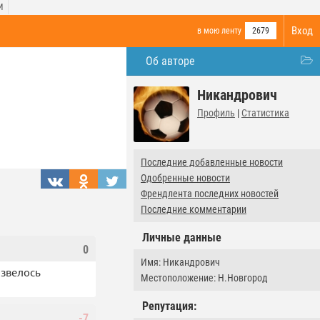
И
Вход
в мою ленту
2679
Об авторе
Никандрович
Профиль
|
Статистика
Последние добавленные новости
Одобренные новости
Френдлента последних новостей
Последние комментарии
Личные данные
0
Имя: Никандрович
азвелось
Местоположение: Н.Новгород
Репутация:
-7