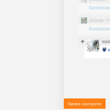
Комментари
CoCorooM
, 19
Комментари
wapl
м
Также смотрите: