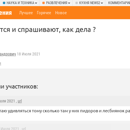
НАУКА И ТЕХНИКА
РАЗВЛЕЧЕНИЯ
КУХНЯ NEWS2
КОММЕНТАРИ
ения
Лучшее
Горячее
Новое
аются и спрашивают, как дела ?
андрович
18 Июля 2021
я
и участников:
Июля 2021 ,
url
таю удивляться тому сколько там у них пидоров и лесбиянок р
8 Июля 2021 ,
url