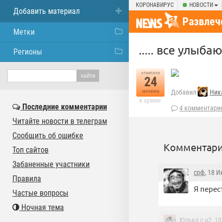
КОРОНАВИРУС
НОВОСТИ
Добавить материал
Развлеч
Метки
..... все улыб
Регионы
отметили
24
Добавил
Ник
человека
в архиве
Последние комментарии
4 комментари
Читайте новости в телеграм
Сообщить об ошибке
Комментари
Топ сайтов
Забаненные участники
срф
, 18 
Правила
Я перес
Частые вопросы
Ночная тема
Юлька с н2
, 1