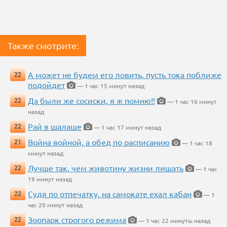
Также смотрите:
А может не будем его ловить, пусть тока поближе
22
подойдет
— 1 час 15 минут назад
Да были же сосиски, я ж помню!!
22
— 1 час 16 минут
назад
Рай в шалаше
22
— 1 час 17 минут назад
Война войной, а обед по расписанию
21
— 1 час 18
минут назад
Лучше так, чем животину жизни лишать
22
— 1 час
19 минут назад
Судя по отпечатку, на самокате ехал кабан
22
— 1
час 20 минут назад
Зоопарк строгого режима
22
— 1 час 22 минуты назад