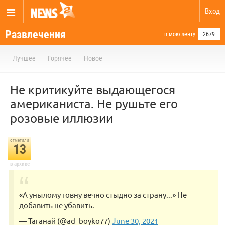
Вход
Развлечения
в мою ленту
2679
Лучшее
Горячее
Новое
Не критикуйте выдающегося
американиста. Не рушьте его
розовые иллюзии
отметили
13
в архиве
«А унылому говну вечно стыдно за страну...» Не
добавить не убавить.
— Таганай (@ad_boyko77)
June 30, 2021