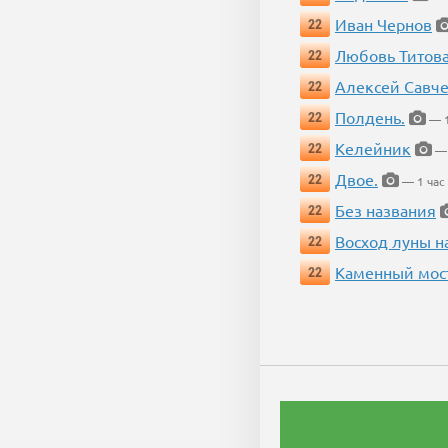
Иван Чернов
22
Любовь Титов
22
Алексей Савч
22
Полдень.
22
— 1
Келейник
22
— 
Двое.
22
— 1 час
Без названия
22
Восход луны н
22
Каменный мос
22