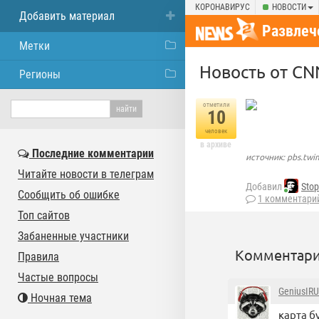
КОРОНАВИРУС
НОВОСТИ
Добавить материал
Развлеч
Метки
Новость от C
Регионы
отметили
10
человек
в архиве
Последние комментарии
источник: pbs.tw
Читайте новости в телеграм
Добавил
Stop
Сообщить об ошибке
1 комментари
Топ сайтов
Забаненные участники
Комментари
Правила
Частые вопросы
GeniusIRU
Ночная тема
карта б