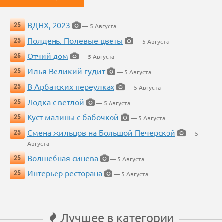
ВДНХ, 2023
25
— 5 Августа
Полдень. Полевые цветы
25
— 5 Августа
Отчий дом
25
— 5 Августа
Илья Великий гудит
25
— 5 Августа
В Арбатских переулках
25
— 5 Августа
Лодка с ветлой
25
— 5 Августа
Куст малины с бабочкой
25
— 5 Августа
Смена жильцов на Большой Печерской
25
— 5
Августа
Волшебная синева
25
— 5 Августа
Интерьер ресторана
25
— 5 Августа
Лучшее в категории