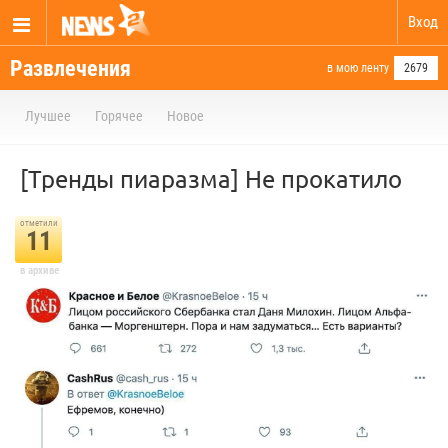
Вход
Развлечения
в мою ленту
2679
Лучшее
Горячее
Новое
[Тренды пиаразма] Не прокатило
отметили
11
в архиве