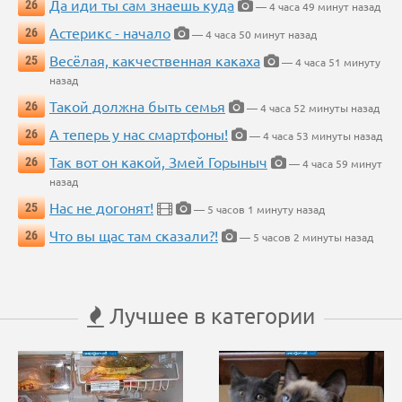
Да иди ты сам знаешь куда
26
— 4 часа 49 минут назад
Астерикс - начало
26
— 4 часа 50 минут назад
Весёлая, какчественная какаха
25
— 4 часа 51 минуту
назад
Такой должна быть семья
26
— 4 часа 52 минуты назад
А теперь у нас смартфоны!
26
— 4 часа 53 минуты назад
Так вот он какой, Змей Горыныч
26
— 4 часа 59 минут
назад
Нас не догонят!
25
— 5 часов 1 минуту назад
Что вы щас там сказали?!
26
— 5 часов 2 минуты назад
Лучшее в категории