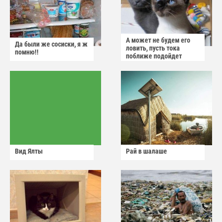
А может не будем его
Да были же сосиски, я ж
ловить, пусть тока
помню!!
поближе подойдет
Вид Ялты
Рай в шалаше