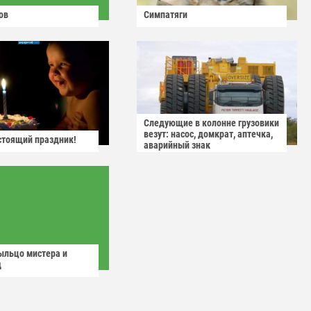
ов
Симпатяги
Следующие в колонне грузовики
везут: насос, домкрат, аптечка,
астоящий праздник!
аварийный знак
ыльцо мистера и
д