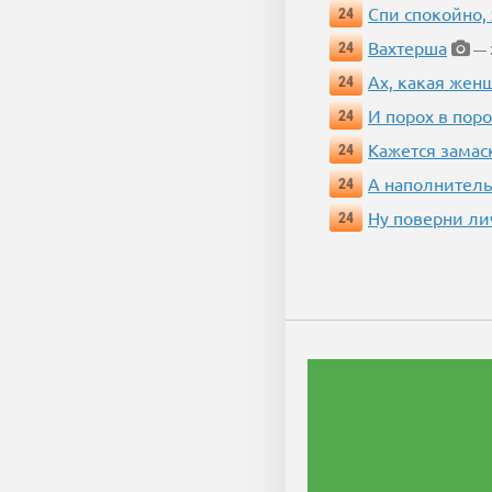
Спи спокойно, 
24
Вахтерша
24
— 2
Ах, какая жен
24
И порох в поро
24
Кажется замас
24
А наполнитель
24
Ну поверни ли
24