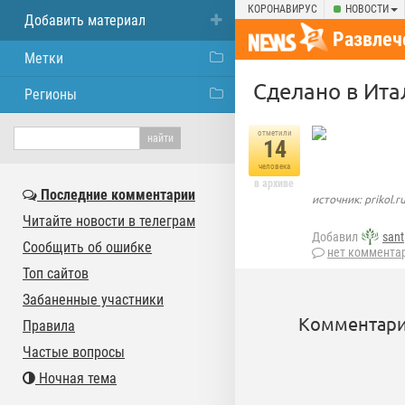
КОРОНАВИРУС
НОВОСТИ
Добавить материал
Развлеч
Метки
Сделано в Ита
Регионы
отметили
14
человека
в архиве
Последние комментарии
источник: prikol.r
Читайте новости в телеграм
Добавил
sant
Сообщить об ошибке
нет коммента
Топ сайтов
Забаненные участники
Комментари
Правила
Частые вопросы
Ночная тема