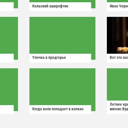
Кольский ашкрофтин
Иван Черн
Улочка в предгорье
Вот это н
Летнее кр
Когда волк попадает в капкан
миссис Ву