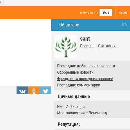
И
Вход
в мою ленту
2679
Об авторе
sant
Профиль
|
Статистика
Последние добавленные новости
Одобренные новости
Френдлента последних новостей
Последние комментарии
Личные данные
Имя: Александр
Местоположение: Ленинград
Репутация: