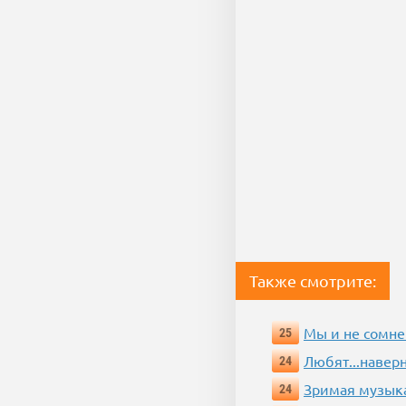
Также смотрите:
Мы и не сомне
25
Любят...навер
24
Зримая музык
24