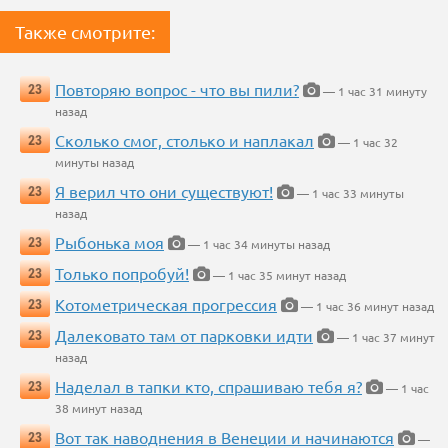
Также смотрите:
Повторяю вопрос - что вы пили?
23
— 1 час 31 минуту
назад
Сколько смог, столько и наплакал
23
— 1 час 32
минуты назад
Я верил что они существуют!
23
— 1 час 33 минуты
назад
Рыбонька моя
23
— 1 час 34 минуты назад
Только попробуй!
23
— 1 час 35 минут назад
Котометрическая прогрессия
23
— 1 час 36 минут назад
Далековато там от парковки идти
23
— 1 час 37 минут
назад
Наделал в тапки кто, спрашиваю тебя я?
23
— 1 час
38 минут назад
Вот так наводнения в Венеции и начинаются
23
—