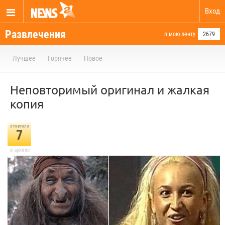
Вход
Развлечения
в мою ленту
2679
Лучшее
Горячее
Новое
Неповторимый оригинал и жалкая
копия
отметили
7
в архиве