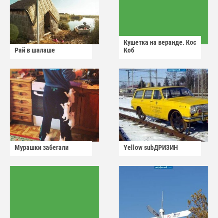
Кушетка на веранде. Кос
Рай в шалаше
Коб
Мурашки забегали
Yellow subДРИЗИН