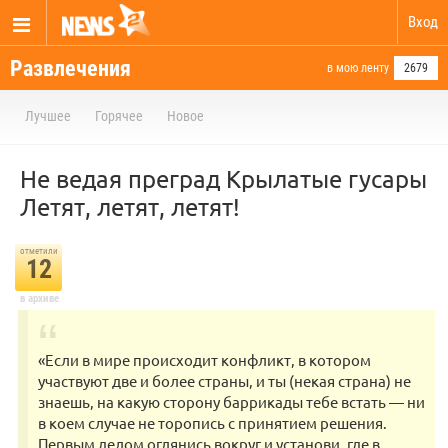
Вход
Развлечения
в мою ленту
2679
Лучшее
Горячее
Новое
Не ведая преград Крылатые гусары
Летят, летят, летят!
отметили
12
в архиве
«Если в мире происходит конфликт, в котором
участвуют две и более страны, и ты (некая страна) не
знаешь, на какую сторону баррикады тебе встать — ни
в коем случае не торопись с принятием решения.
Первым делом оглянись вокруг и установи, где в