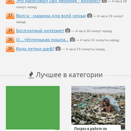
Это нарисовал сам дворник - юморист
27
— 4 часа 28
минут назад
Волга - машина для всей семьи
27
— 4 часа 29 минут
назад
Бесплатный интернет
29
— 4 часа 30 минут назад
О....тёпленькая пошла...
26
— 4 часа 32 минуты назад
Куда летим шеф?
26
— 4 часа 33 минуты назад
Лучшее в категории
Погряз в работе по