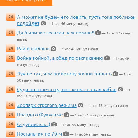
А может не будем его ловить, пусть тока поближе
24
подойдет
— 1 час 46 минут назад
Да были же сосиски, я ж помню!!
24
— 1 час 47 минут
назад
Рай в шалаше
24
— 1 час 48 минут назад
Война войной, а обед по расписанию
23
— 1 час 49
минут назад
Лучше так, чем животину жизни лишать
24
— 1 час
50 минут назад
Судя по отпечатку, на самокате ехал кабан
24
— 1
час 51 минуту назад
Зоопарк строгого режима
24
— 1 час 53 минуты назад
Правда о Фукусиме
24
— 1 час 54 минуты назад
Отдуплился...)
24
— 1 час 55 минут назад
Ностальгия по 70-м
23
— 1 час 56 минут назад