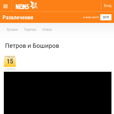
Вход
Развлечения
в мою ленту
2679
Лучшее
Горячее
Новое
Петров и Боширов
отметили
15
в архиве