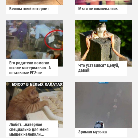
Бесплатный интернет
Мы и не сомневались
Его родители помогли
Что уставился? Целуй,
школе материально..А
давай!
остальные ЕГЭ не
сдадут
Любят...наверное
специально для меня
Зримая музыка
мышек налепили...