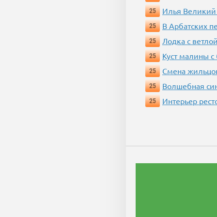
Илья Великий
25
В Арбатских п
25
Лодка с ветло
25
Куст малины с
25
Смена жильцо
25
Волшебная си
25
Интерьер рест
25