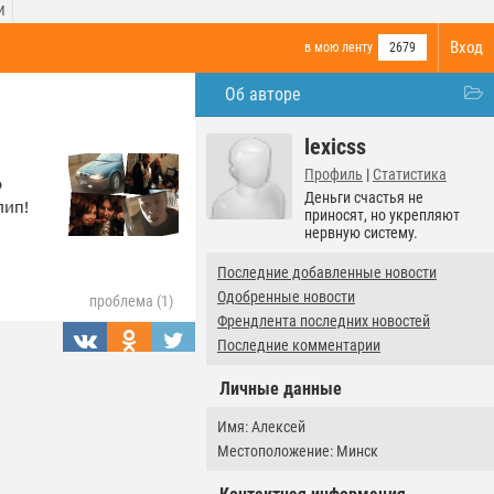
И
Вход
в мою ленту
2679
Об авторе
lexicss
Профиль
|
Статистика
ю
Деньги счастья не
лип!
приносят, но укрепляют
нервную систему.
Последние добавленные новости
Одобренные новости
проблема (1)
Френдлента последних новостей
Последние комментарии
Личные данные
Имя: Алексей
Местоположение: Минск