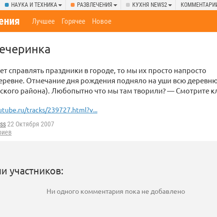
НАУКА И ТЕХНИКА
РАЗВЛЕЧЕНИЯ
КУХНЯ NEWS2
КОММЕНТАРИ
ения
Лучшее
Горячее
Новое
вечеринка
ет справлять праздники в городе, то мы их просто напросто
еревне. Отмечание дня рождения подняло на уши всю деревн
кого района). Любопытно что мы там творили? — Смотрите к
utube.ru/tracks/239727.html?v...
css
22 Октября 2007
риев
и участников:
Ни одного комментария пока не добавлено