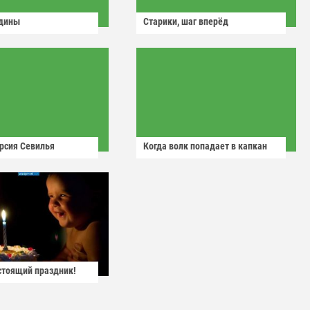
одины
Старики, шаг вперёд
рсия Севилья
Когда волк попадает в капкан
астоящий праздник!