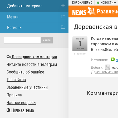
КОРОНАВИРУС
НОВОСТИ
Добавить материал
Развлеч
Метки
Деревенская 
Регионы
Когда надоеда
отметил
1
справляем в д
Вязынь(Вилейс
человек
в архиве
Последние комментарии
Источник:
r
Читайте новости в телеграм
Добавил
lexi
Сообщить об ошибке
нет коммента
Топ сайтов
Забаненные участники
Комментари
Правила
Частые вопросы
Ночная тема