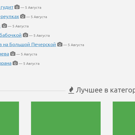
 гудит
— 5 Августа
ереулках
— 5 Августа
й
— 5 Августа
 бабочкой
— 5 Августа
в на Большой Печерской
— 5 Августа
нева
— 5 Августа
орана
— 5 Августа
Лучшее в катего